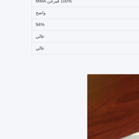
100% فيرجن MMA
واضح
94%
عالي
عالي