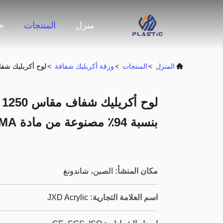
منزل
المنتجات
حو
المنزل
>
المنتجات
>
ورقة أكريليك شفافة
>
لوح أكريليك شفاف مقاس 1250 × 2450 مم مع نفاذية ضوء بنس
بنسبة 94٪ مصنوعة من مادة PMMA العذراء
مكان المنشأ:
الصين، شاندونغ
اسم العلامة التجارية:
JXD Acrylic