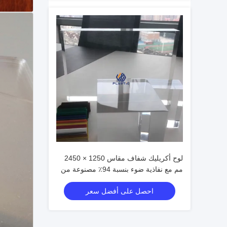
لوح أكريليك شفاف مقاس 1250 × 2450
مم مع نفاذية ضوء بنسبة 94٪ مصنوعة من
مادة PMMA العذراء
احصل على أفضل سعر