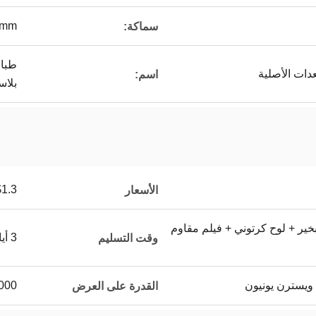
0mm
سماكة:
ات الأصلية
اسم:
بلاستيك
.3 - $2.5
الأسعار
بخير + لوح كرتوني + فيلم مقاوم
3 أيام عمل
وقت التسليم
 ويسترن يونيون
15000 ط
القدرة على العرض