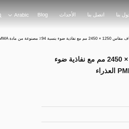
ل بنا
اتصل بنا
الأحداث
Blog
Arabic
بة 94٪ مصنوعة من مادة PMMA العذراء
لوح أكريليك شفاف مقاس 1250 × 2450 مم مع نفاذية ضوء