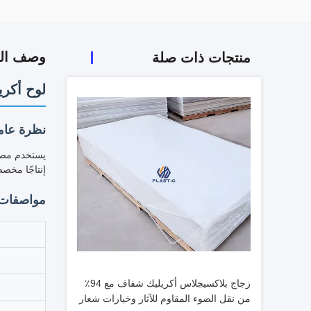
وصف الم
منتجات ذات صلة
لوح أكريليك شبك
نظرة عامة
إنتاجًا مخصص
مواصفات 
زجاج بلاكسيجلاس أكريليك شفاف مع 94٪
من نقل الضوء المقاوم للآثار وخيارات شعار