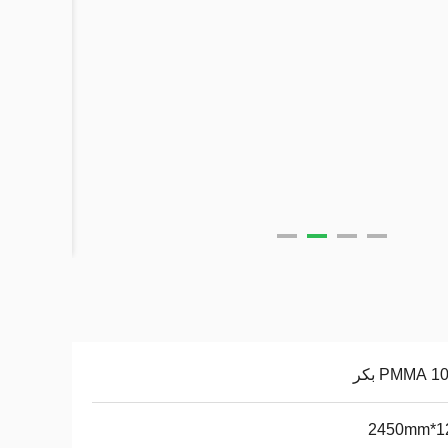
P بكر
125