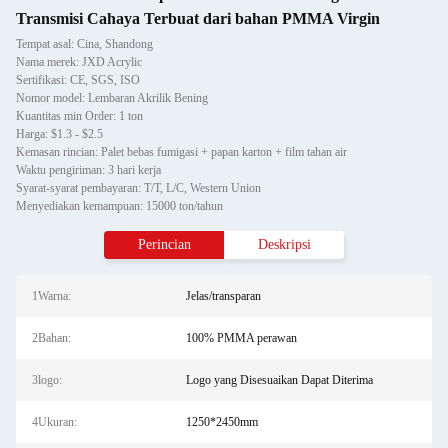
Transmisi Cahaya Terbuat dari bahan PMMA Virgin
Tempat asal: Cina, Shandong
Nama merek: JXD Acrylic
Sertifikasi: CE, SGS, ISO
Nomor model: Lembaran Akrilik Bening
Kuantitas min Order: 1 ton
Harga: $1.3 - $2.5
Kemasan rincian: Palet bebas fumigasi + papan karton + film tahan air
Waktu pengiriman: 3 hari kerja
Syarat-syarat pembayaran: T/T, L/C, Western Union
Menyediakan kemampuan: 15000 ton/tahun
Perincian
Deskripsi
1Warna:
Jelas/transparan
2Bahan:
100% PMMA perawan
3logo:
Logo yang Disesuaikan Dapat Diterima
4Ukuran:
1250*2450mm