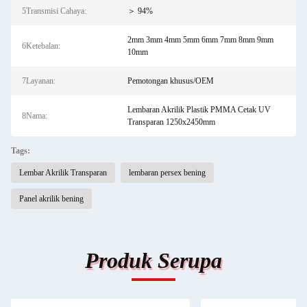
5Transmisi Cahaya:
＞ 94%
2mm 3mm 4mm 5mm 6mm 7mm 8mm 9mm
6Ketebalan:
10mm
7Layanan:
Pemotongan khusus/OEM
Lembaran Akrilik Plastik PMMA Cetak UV
8Nama:
Transparan 1250x2450mm
Tags:
Lembar Akrilik Transparan
lembaran persex bening
Panel akrilik bening
Produk Serupa