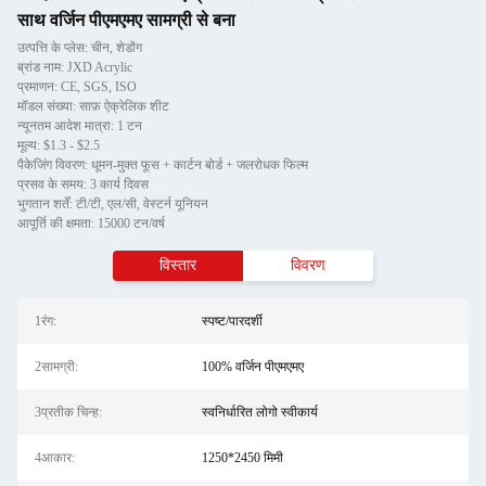
साथ वर्जिन पीएमएमए सामग्री से बना
उत्पत्ति के प्लेस: चीन, शेडोंग
ब्रांड नाम: JXD Acrylic
प्रमाणन: CE, SGS, ISO
मॉडल संख्या: साफ़ ऐक्रेलिक शीट
न्यूनतम आदेश मात्रा: 1 टन
मूल्य: $1.3 - $2.5
पैकेजिंग विवरण: धूमन-मुक्त फूस + कार्टन बोर्ड + जलरोधक फिल्म
प्रसव के समय: 3 कार्य दिवस
भुगतान शर्तें: टी/टी, एल/सी, वेस्टर्न यूनियन
आपूर्ति की क्षमता: 15000 टन/वर्ष
विस्तार
विवरण
1रंग:
स्पष्ट/पारदर्शी
2सामग्री:
100% वर्जिन पीएमएमए
3प्रतीक चिन्ह:
स्वनिर्धारित लोगो स्वीकार्य
4आकार:
1250*2450 मिमी