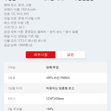
원래 장소: 중국, 산동
브랜드 이름: JXD Acrylic
인증: CE, SGS, ISO
모델 번호: 투명 아크릴 시트
최소 주문 수량: 1톤
가격: $1.3 - $2.5
포장 세부 사항: 훈증없는 팔레트 + 판지 보드 + 방수 필름
배달 시간: 영업일 기준 3일
지불 조건: T/T,L/C,웨스턴 유니온
공급 능력: 15000톤/년
세부사항
설명
1색상:
명확/투명
2재료:
100% 버진 PMMA
3심벌 마크:
허용되는 맞춤형 로고
4크기:
1250*2450mm
5빛 투과율:
>94%