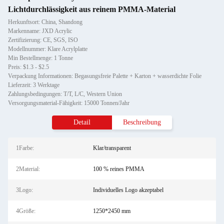
Lichtdurchlässigkeit aus reinem PMMA-Material
Herkunftsort: China, Shandong
Markenname: JXD Acrylic
Zertifizierung: CE, SGS, ISO
Modellnummer: Klare Acrylplatte
Min Bestellmenge: 1 Tonne
Preis: $1.3 - $2.5
Verpackung Informationen: Begasungsfreie Palette + Karton + wasserdichte Folie
Lieferzeit: 3 Werktage
Zahlungsbedingungen: T/T, L/C, Western Union
Versorgungsmaterial-Fähigkeit: 15000 Tonnen/Jahr
Detail
Beschreibung
1Farbe:
Klar/transparent
2Material:
100 % reines PMMA
3Logo:
Individuelles Logo akzeptabel
4Größe:
1250*2450 mm