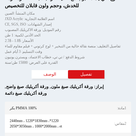
للخدش، وحجم ولون قابلان للتخصيص
مكان المنشأ: الصين
اسم العلامة التجارية: JXD Acrylic
إصدار الشهادات: CE, SGS, ISO
رقم الموديل: ورقة الاكريليك المصبوب
الحد الأدنى لكمية: 1 طن
الأسعار: $1.8 - $2.5
تفاصيل التغليف: منصة نقالة خالية من التبخير + لوح كرتوني + فيلم مقاوم للماء
وقت التسليم: 3 أيام عمل
شروط الدفع: / تي تي، خطاب الاعتماد، ويسترن يونيون
القدرة على العرض: 15000 طن/سنة
تفصيل
الوصف
إبراز:
ورقة أكريليك صبغ ملون
,
ورقة أكريليك صبغ واضح
,
ورقة أكريليك صبغ دائمة
1مادة:
100% PMMA بكر
1220*2440mm ، 1220*1830mm ،
2مقاس:
2050*3050mm ، 1000*2000mm ، et