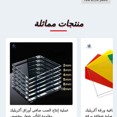
clear acrylic panels
منتجات مماثلة
عملية إنتاج الصب صافي أوراق أكريليك
مقاومة للتأثير شعار مخصص
البلاستيك الأورا