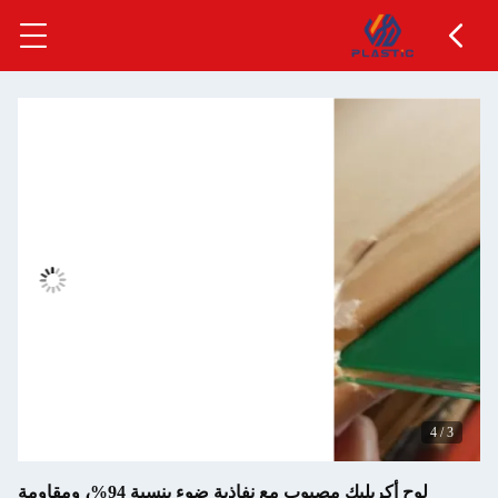
4
/
3
لوح أكريليك مصبوب مع نفاذية ضوء بنسبة 94%، ومقاومة