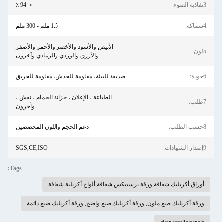
3نفاذية الضوء:
＞ 94 ٪
4سماكة:
1.5 ملم - 300 ملم
الأبيض والأسود والأخضر والأحمر والأصفر
5لون:
والأزرق والوردي والرمادي وآخرون
6جودة:
صديقة للبيئة، مقاومة للخدش، مقاومة للحريق
الطباعة ، الإعلان ، خزانة الحمام ، نقش ،
7طلب:
وآخرون
8حسب الطلب:
دعم الحجم واللون المخصصين
9إصدار الشهادات:
SGS,CE,ISO
Tags:
أوراق أكريليك شفافة,ورقة برسبيكس شفافة,ألواح أكريلية شفافة
ورقة أكريليك صبغ ملون, ورقة أكريليك صبغ واضح, ورقة أكريليك صبغ دائمة