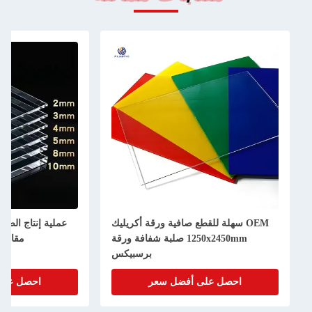
OEM سهلة للقطع صافية ورقة أكريليك
عملية إنتاج الصب صافي أ
1250x2450mm صلبة شفافة ورقة
مقاومة للتأثي
برسبيكس
احصل على أفضل سعر
احصل على أفضل 