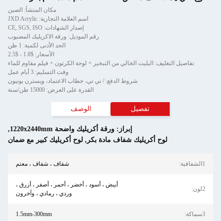
مكان المنشأ: الصين
اسم العلامة التجارية: JXD Acrylic
إصدار الشهادات: CE, SGS, ISO
رقم الموديل: ورقة الاكريليك المصبوب
الحد الأدنى لكمية: 1 طن
الأسعار: $1.8 - $2.5
تفاصيل التغليف: البليت الخالي من التبخير + لوحة الكرتون + فيلم مقاوم للماء
وقت التسليم: 3 أيام عمل
شروط الدفع: / تي تي، خطاب الاعتماد، ويسترن يونيون
القدرة على العرض: 15000 طن/سنة
تفصيل
الوصف
إبراز:
ورقة أكريليك واضحة 1220x2440mm
,
لوح أكريليك شفاف مادة بكر
,
لوح أكريليك كبير مع ضمان
شفاف ، شفاف ، معتم
أبيض ، أسود ، أخضر ، أحمر ، أصفر ، أزرق ،
وردي ، رمادي ، وآخرون
1.5mm-300mm