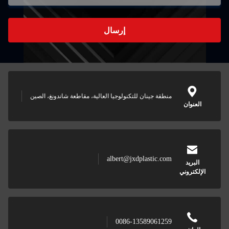
إرسال
منطقة جينان للتكنولوجيا العالية، مقاطعة شاندونغ، الصين
العنوان
albert@jxdplastic.com
البريد
لإلكتروني
0086-13589061259