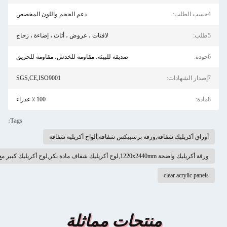
دعم الحجم واللون المخصص
لافتات ، عروض ، أثاث ، إضاءة ، زجاج
صديقة للبيئة، مقاومة للخدش، مقاومة للحريق
SGS,CE,ISO9001
100 ٪ عذراء
Tags:
اق أكريليك شفافة,ورقة برسبيكس شفافة,ألواح أكريلية شفافة
يك واضحة 1220x2440mm,لوح أكريليك شفاف مادة بكر,لوح أكريليك كبير مع ضمان
clear acrylic pan
منتجات مماثلة