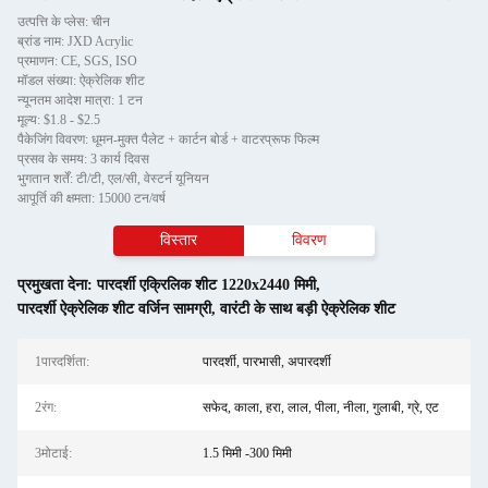
उत्पत्ति के प्लेस: चीन
ब्रांड नाम: JXD Acrylic
प्रमाणन: CE, SGS, ISO
मॉडल संख्या: ऐक्रेलिक शीट
न्यूनतम आदेश मात्रा: 1 टन
मूल्य: $1.8 - $2.5
पैकेजिंग विवरण: धूमन-मुक्त पैलेट + कार्टन बोर्ड + वाटरप्रूफ फिल्म
प्रसव के समय: 3 कार्य दिवस
भुगतान शर्तें: टी/टी, एल/सी, वेस्टर्न यूनियन
आपूर्ति की क्षमता: 15000 टन/वर्ष
विस्तार
विवरण
प्रमुखता देना:
पारदर्शी एक्रिलिक शीट 1220x2440 मिमी
,
पारदर्शी ऐक्रेलिक शीट वर्जिन सामग्री
,
वारंटी के साथ बड़ी ऐक्रेलिक शीट
1पारदर्शिता:
पारदर्शी, पारभासी, अपारदर्शी
2रंग:
सफेद, काला, हरा, लाल, पीला, नीला, गुलाबी, ग्रे, एट
3मोटाई:
1.5 मिमी -300 मिमी