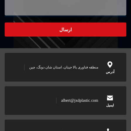
ارسال
منطقه فناوری بالا جینان، استان شان دونگ، چین
درس
albert@jxdplastic.com
ایمیل