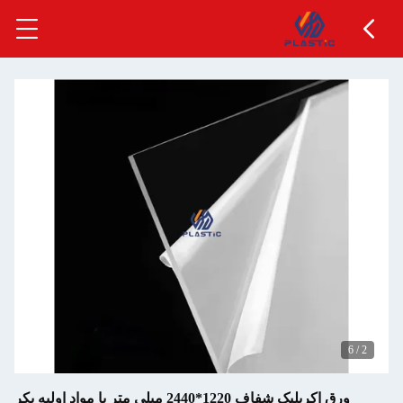
ورق اکریلیک شفاف 1220*2440 میلی متر با مواد اولیه بکر