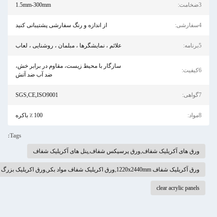
1.5mm-300mm
از اندازه و رنگ سفارشی پشتیبانی کنید
علائم ، نمایشگرها ، مبلمان ، روشنایی ، لعاب
سازگار با محیط زیست، مقاوم در برابر خش،
ضد آب ضد آتش
SGS,CE,ISO9001
100 ٪ باکره
Tags:
های آکریلیک شفاف,ورق پرسپکس شفاف,پنل های آکریلیک شفاف
1220x2440,ورق اکریلیک شفاف مواد بکر,ورق اکریلیک بزرگ با گارانتی
clear acrylic 