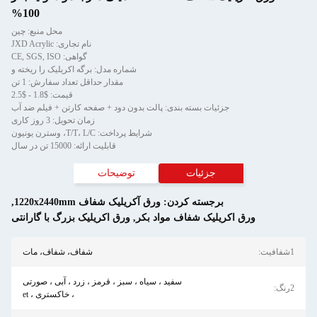
100%
محل منبع: چین
نام تجاری: JXD Acrylic
گواهی: CE, SGS, ISO
شماره مدل: برگه اکریلیک را ریخته و
مقدار حداقل تعداد سفارش: 1 تن
قیمت: $1.8 - $2.5
جزئیات بسته بندی: پالت بدون دود + صفحه کارتن + فیلم ضد آب
زمان تحویل: 3 روز کاری
شرایط پرداخت: T/T، L/C، وسترن یونیون
قابلیت ارائه: 15000 تن در سال
جزئیات
توضیحات
برجسته کردن:
ورق آکریلیک شفاف 1220x2440mm
,
ورق اکریلیک شفاف مواد بکر
,
ورق اکریلیک بزرگ با گارانتی
شفاف، شفاف، مات
سفید ، سیاه ، سبز ، قرمز ، زرد ، آبی ، صورتی
، خاکستری ، et