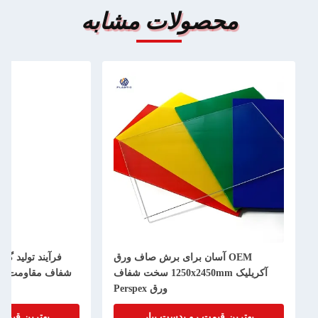
محصولات مشابه
OEM آسان برای برش صاف ورق
فرآیند تولید گداخته شده 
آکریلیک 1250x2450mm سخت شفاف
شفاف مقاومت به ضربه لو
ورق Perspex
بهترین قیمت رو بدست بیار
بهترین قیمت رو بدست 