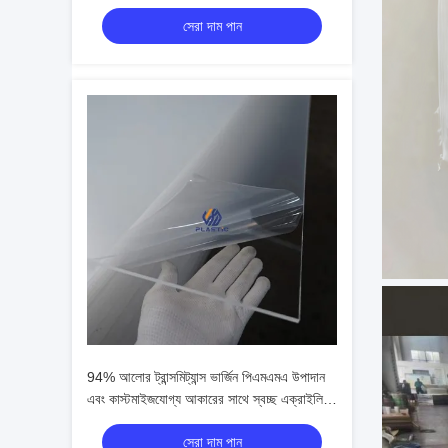
প্লেক্সিগ্লাস
সেরা দাম পান
94% আলোর ট্রান্সমিট্যান্স ভার্জিন পিএমএমএ উপাদান
এবং কাস্টমাইজযোগ্য আকারের সাথে স্বচ্ছ এক্রাইলিক
শীট
সেরা দাম পান