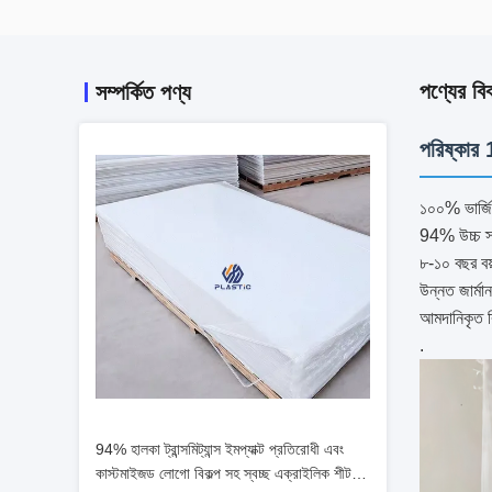
পণ্যের বি
সম্পর্কিত পণ্য
পরিষ্কার
১০০% ভার্জি
94% উচ্চ স্
৮-১০ বছর বয়
উন্নত জার্মা
আমদানিকৃত ব্
.
94% হালকা ট্রান্সমিট্যান্স ইমপ্যাক্ট প্রতিরোধী এবং
কাস্টমাইজড লোগো বিকল্প সহ স্বচ্ছ এক্রাইলিক শীট