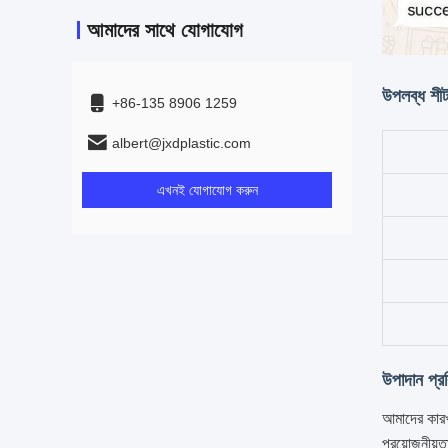
আমাদের সাথে যোগাযোগ
উপলব্ধ শী
+86-135 8906 1259
albert@jxdplastic.com
এখনই যোগাযোগ করুন
উপাদান প্রক
আমাদের কারখ
প্রয়োজনীয়