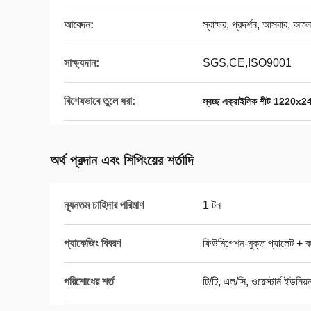
আবেদন:
স্বাক্ষর, প্রদর্শন, আসবাব, আলো
সাক্ষ্যদান:
SGS,CE,ISO9001
বিশেষভাবে তুলে ধরা:
স্বচ্ছ এক্রাইলিক শীট 1220
অর্থ প্রদান এবং শিপিংয়ের শর্তাদি
ন্যূনতম চাহিদার পরিমাণ
1 টন
প্যাকেজিং বিবরণ
ফিউমিগেশন-মুক্ত প্যালেট + কার
পরিশোধের শর্ত
টি/টি, এল/সি, ওয়েস্টার্ন ইউনিয়