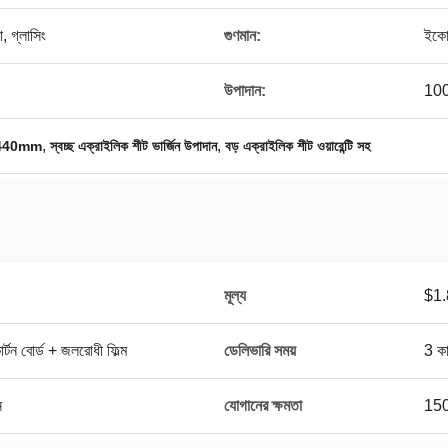
, গ্লাসিং
গুণমান:
ইকো-ব
উপাদান:
100
,
,
x2440mm
স্বচ্ছ এক্রাইলিক শীট ভার্জিন উপাদান
বড় এক্রাইলিক শীট ওয়ারেন্টি সহ
মূল্য
$1.
্টন বোর্ড + জলরোধী ফিল্ম
ডেলিভারি সময়
3 কা
ন
যোগানের ক্ষমতা
150