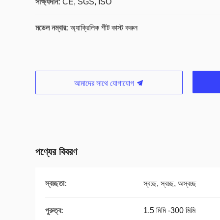
সাক্ষ্যদান:
CE, SGS, ISO
মডেল নম্বার:
অ্যাক্রিলিক শীট কাস্ট করুন
আমাদের সাথে যোগাযোগ
পণ্যের বিবরণ
স্বচ্ছতা:
স্বচ্ছ, স্বচ্ছ, অস্বচ্ছ
পুরুত্ব:
1.5 মিমি -300 মিমি