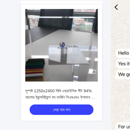
সুস্পষ্ট 1250x2450 মিমি এক্রাইলিক শীট 94%
আলোর ট্রান্সমিট্যান্স সহ ভার্জিন পিএমএমএ উপাদান থেকে
তৈরি
সেরা দাম পান