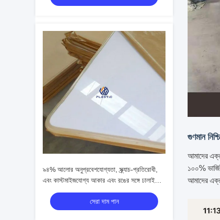
গুণমান নিশ্
আমাদের এক্র
১০০% ভার্জিন
৯৪% আলোর অনুপ্রবেশযোগ্যতা, স্ক্র্যাচ-প্রতিরোধী,
এবং কাস্টমাইজযোগ্য আকার এবং রঙের সঙ্গে ঢালাই
আমাদের এক্রা
এক্রাইলিক শীট
সেরা দাম পান