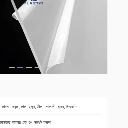
, কালো, সবুজ, লাল, হলুদ, নীল, গোলাপী, ধূসর, ইত্যাদি
টমাইজড আকার এবং রঙ সমর্থন করুন