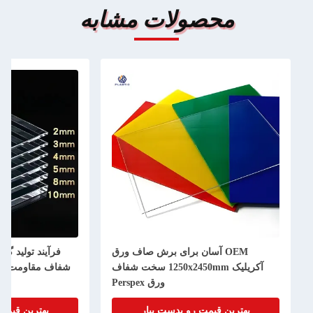
صولات مشابه
OE آسان برای برش صاف ورق
فرآیند تولید گداخته شده ورق آکریلیک
آکریلیک 1250x2450mm سخت شفاف
شفاف مقاومت به ضربه لوگو سفارشی
ورق Perspex
قیمت رو بدست بیار
بهترین قیمت رو بدست بیار