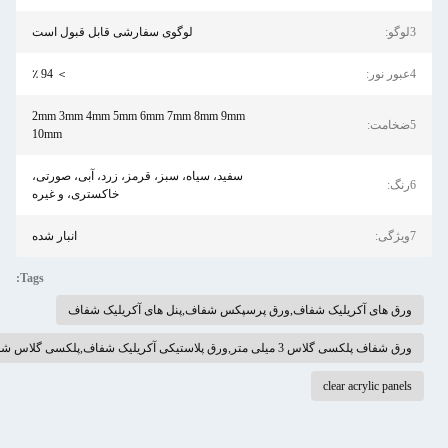
لوگوی سفارشی قابل قبول است
＞ 94 ٪
2mm 3mm 4mm 5mm 6mm 7mm 8mm 9mm
10mm
سفید، سیاه، سبز، قرمز، زرد، آبی، صورتی،
خاکستری، و غیره
انبار شده
Tags:
شفاف,ورق پرسپکس شفاف,پنل های آکریلیک شفاف
 شفاف ضخامت 3 میلی متر