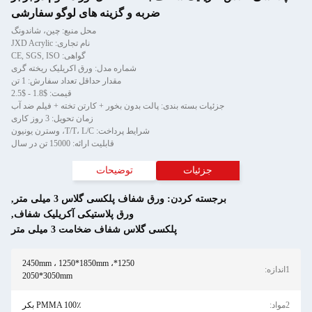
ضربه و گزینه های لوگو سفارشی
محل منبع: چین، شاندونگ
نام تجاری: JXD Acrylic
گواهی: CE, SGS, ISO
شماره مدل: ورق اکریلیک ریخته گری
مقدار حداقل تعداد سفارش: 1 تن
قیمت: $1.8 - $2.5
ئیات بسته بندی: پالت بدون بخور + کارتن تخته + فیلم ضد آب
زمان تحویل: 3 روز کاری
شرایط پرداخت: T/T، L/C، وسترن یونیون
قابلیت ارائه: 15000 تن در سال
جزئیات
توضیحات
جسته کردن:
ورق شفاف پلکسی گلاس 3 میلی متر
,
ورق پلاستیکی آکریلیک شفاف
,
پلکسی گلاس شفاف ضخامت 3 میلی متر
1250*2450mm ، 1250*1850mm ،
2050*3050mm
PMMA 100٪ بکر