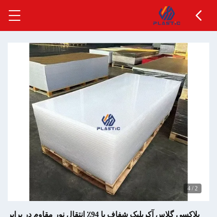
پلاکسی گلاس آکریلیک شفاف با 94٪ انتقال نور مقاوم در برابر