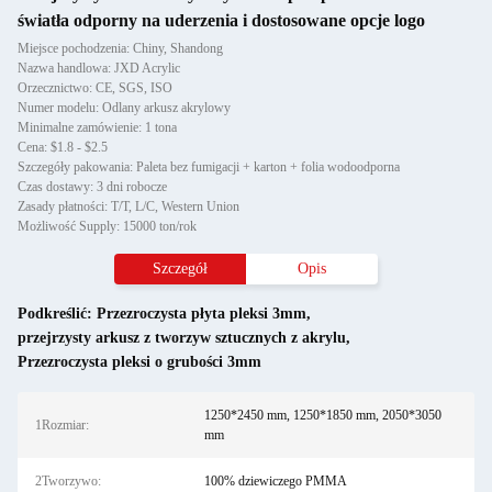
światła odporny na uderzenia i dostosowane opcje logo
Miejsce pochodzenia: Chiny, Shandong
Nazwa handlowa: JXD Acrylic
Orzecznictwo: CE, SGS, ISO
Numer modelu: Odlany arkusz akrylowy
Minimalne zamówienie: 1 tona
Cena: $1.8 - $2.5
Szczegóły pakowania: Paleta bez fumigacji + karton + folia wodoodporna
Czas dostawy: 3 dni robocze
Zasady płatności: T/T, L/C, Western Union
Możliwość Supply: 15000 ton/rok
Szczegół
Opis
Podkreślić:
Przezroczysta płyta pleksi 3mm
,
przejrzysty arkusz z tworzyw sztucznych z akrylu
,
Przezroczysta pleksi o grubości 3mm
1250*2450 mm, 1250*1850 mm, 2050*3050
1Rozmiar:
mm
2Tworzywo:
100% dziewiczego PMMA