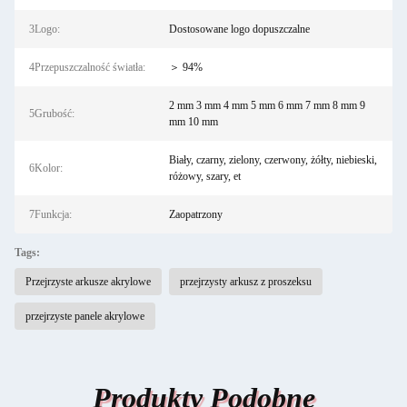
3Logo:
Dostosowane logo dopuszczalne
4Przepuszczalność światła:
＞ 94%
2 mm 3 mm 4 mm 5 mm 6 mm 7 mm 8 mm 9
5Grubość:
mm 10 mm
Biały, czarny, zielony, czerwony, żółty, niebieski,
6Kolor:
różowy, szary, et
7Funkcja:
Zaopatrzony
Tags:
Przejrzyste arkusze akrylowe
przejrzysty arkusz z proszeksu
przejrzyste panele akrylowe
Produkty Podobne