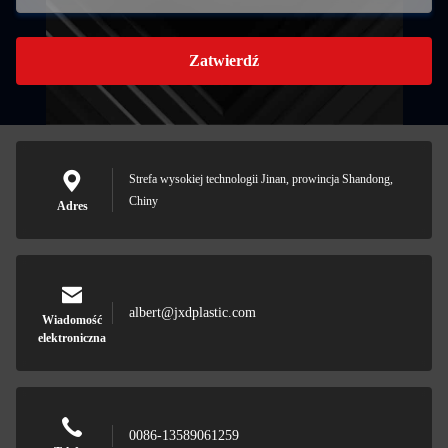
Zatwierdź
Strefa wysokiej technologii Jinan, prowincja Shandong,
Chiny
Adres
albert@jxdplastic.com
Wiadomość
elektroniczna
0086-13589061259