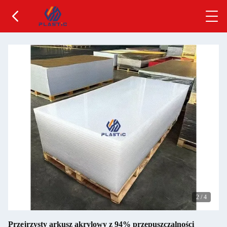
2
/
4
Przejrzysty arkusz akrylowy z 94% przepuszczalności