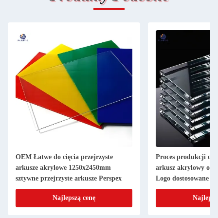
OEM Łatwe do cięcia przejrzyste
Proces produkcji odl
arkusze akrylowe 1250x2450mm
arkusz akrylowy odp
sztywne przejrzyste arkusze Perspex
Logo dostosowane
Najlepszą cenę
Najlepsz