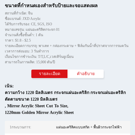
ขนาดที่กำหนดเองสำหรับป้ายและจอแสดงผล
สถานที่กำเนิด: จีน
ชื่อแบรนด์: JXD Acrylic
ได้รับการรับรอง: CE, SGS, ISO
หมายเลขรุ่น: แผ่นอะคริลิคกระจก 01
จำนวนสั่งซื้อขั้นต่ำ: 1 ตัน
ราคา: $1.8 - $2.5
รายละเอียดการบรรจุ: พาเลท + กล่องกระดาษ + ฟิล์มกันน้ำที่ปราศจากการรมควัน
เวลาการส่งมอบ: 3 วันทำการ
เงื่อนไขการชำระเงิน: T/T,L/C,เวสเทิร์นยูเนี่ยน
สามารถในการผลิต: 15,000 ตัน/ปี
รายละเอียด
คําอธิบาย
เน้น:
ความกว้าง 1220 มิลลิเมตร กระจกแผ่นอะคริลิก กระจกแผ่นอะคริลิก
ตัดตามขนาด 1220 มิลลิเมตร
,
Mirror Acrylic Sheet Cut To Size
,
1220mm Golden Mirror Acrylic Sheet
1กระบวนการ:
แผ่นอะคริลิคแบบสกัด + พื้นผิวกระจกไฟฟ้า