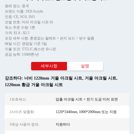
원래 장소: 중국
브랜드 이름: JXD Acrylic
인증: CE, SGS, ISO
모델 번호: 미러 아크릴 시트 01
최소 주문 수량: 1톤
가격: $1.8 - $2.5
포장 세부 사항: 훈증없는 팔레트 + 판지 보드 + 방수 필름
배달 시간: 영업일 기준 3일
지불 조건: T/T,L/C,웨스턴 유니온
공급 능력: 15000톤/년
세부사항
설명
강조하다:
너비 1220mm 거울 아크릴 시트
,
거울 아크릴 시트
,
1220mm 황금 거울 아크릴 시트
1프로세스:
압출 아크릴 시트 + 전기 도금 미러 표면
2사이즈 맞춤화:
1220*2440mm, 1000*2000mm 또는 지원
3색상 사용자 정의:
지원하다