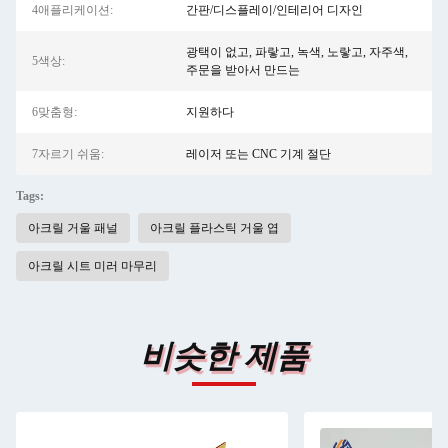
4애플리케이션:
간판/디스플레이/인테리어 디자인
광택이 없고, 파랗고, 녹색, 노랗고, 자주색,
5색상:
주문을 받아서 만드는
6맞춤형:
지원하다
7자르기 쉬움:
레이저 또는 CNC 기계 절단
Tags:
아크릴 거울 패널
아크릴 플라스틱 거울 엽
아크릴 시트 미러 마무리
비슷한 제품