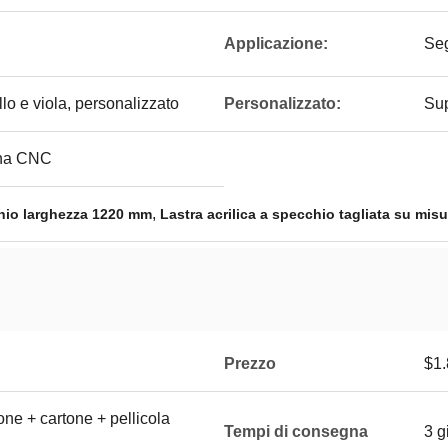
Applicazione:
Seg
llo e viola, personalizzato
Personalizzato:
Su
ina CNC
,
chio larghezza 1220 mm
Lastra acrilica a specchio tagliata su misu
Prezzo
$1.
ne + cartone + pellicola
Tempi di consegna
3 g