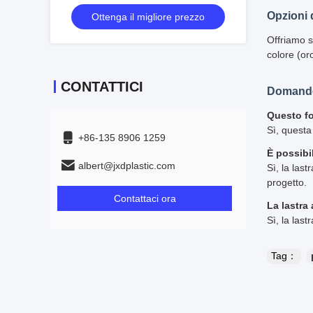
design contemporaneo
Opzioni 
Ottenga il migliore prezzo
Offriamo s
colore (oro
CONTATTICI
Domande
Questo fo
Sì, questa
+86-135 8906 1259
È possibil
albert@jxdplastic.com
Sì, la last
progetto.
Contattaci ora
La lastra 
Sì, la last
Tag：