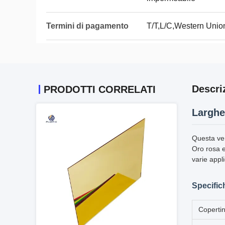
Termini di pagamento
T/T,L/C,Western Unio
Descri
PRODOTTI CORRELATI
Larghe
Questa ver
Oro rosa e 
varie appli
Specific
Coperti