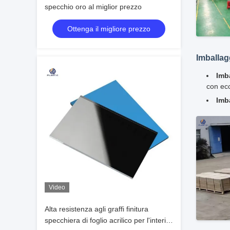
specchio oro al miglior prezzo
Ottenga il migliore prezzo
Imballag
Imba
con ecc
Imb
Video
Alta resistenza agli graffi finitura
specchiera di foglio acrilico per l'interior