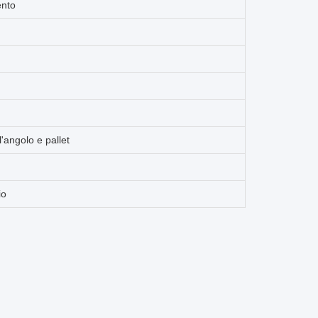
ento
l'angolo e pallet
io