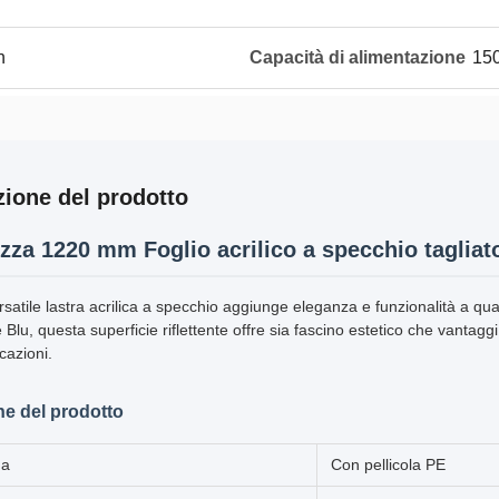
n
Capacità di alimentazione
150
zione del prodotto
zza 1220 mm Foglio acrilico a specchio tagliat
satile lastra acrilica a specchio aggiunge eleganza e funzionalità a qual
Blu, questa superficie riflettente offre sia fascino estetico che vantaggi p
cazioni.
he del prodotto
na
Con pellicola PE