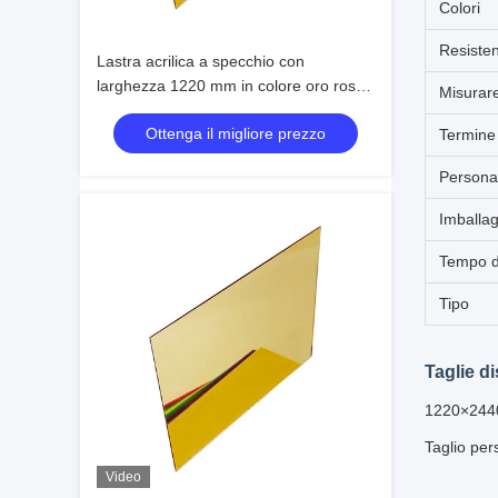
Colori
Resisten
Lastra acrilica a specchio con
larghezza 1220 mm in colore oro rosa,
Misurar
tagliata su misura per segnaletica ed
Ottenga il migliore prezzo
esposizione
Termine
Persona
Imballa
Tempo d
Tipo
Taglie di
1220×244
Taglio per
Video