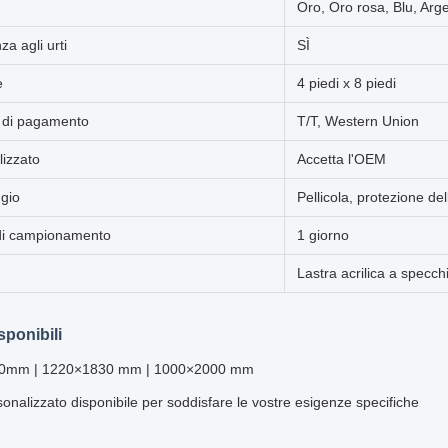
Oro, Oro rosa, Blu, Arg
za agli urti
SÌ
e
4 piedi x 8 piedi
 di pagamento
T/T, Western Union
lizzato
Accetta l'OEM
ggio
Pellicola, protezione del
i campionamento
1 giorno
Lastra acrilica a specch
sponibili
0mm | 1220×1830 mm | 1000×2000 mm
sonalizzato disponibile per soddisfare le vostre esigenze specifiche