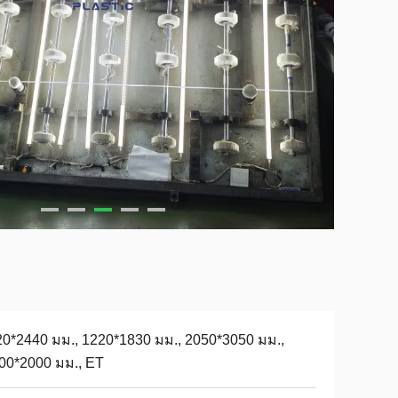
0*2440 มม., 1220*1830 มม., 2050*3050 มม.,
00*2000 มม., ET