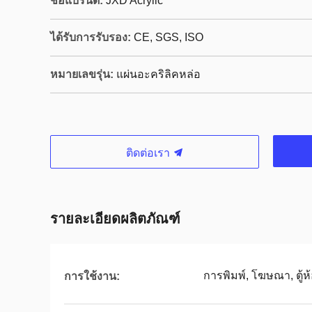
ชื่อแบรนด์:
JXD Acrylic
ได้รับการรับรอง:
CE, SGS, ISO
หมายเลขรุ่น:
แผ่นอะคริลิคหล่อ
ติดต่อเรา
รายละเอียดผลิตภัณฑ์
การพิมพ์, โฆษณา, ตู้ห
การใช้งาน: