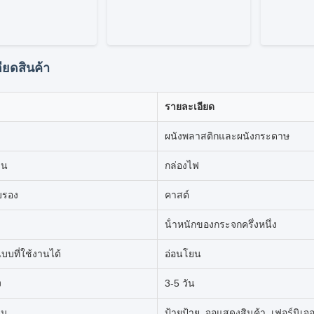
ียดสินค้า
รายละเอียด
ผนังพลาสติกและผนังกระดาษ
าน
กล่องไฟ
บรอง
คาสต์
น้ําหนักของกระจกครึ่งหนึ่ง
บที่ใช้งานได้
อ่อนโยน
ง
3-5 วัน
าน
ป้ายป้าย, จอแสดงสินค้า, เฟอร์นิเจอ