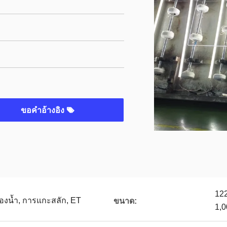
ขอคําอ้างอิง
122
้องน้ำ, การแกะสลัก, ET
ขนาด:
1,0