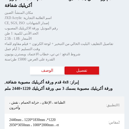
أكريليك شفافة
مكان المنشأ: الصين
اسم العلامة التجارية: JXD Acrylic
إصدار الشهادات: CE, SGS, ISO
رقم الموديل: ورقة الاكريليك المصبوب
الحد الأدنى لكمية: 1 طن
الأسعار: $1.8 - $2.5
لتغليف: البليت الخالي من التبخير + لوحة الكرتون + فيلم مقاوم للماء
وقت التسليم: 3 أيام عمل
شروط الدفع: / تي تي، خطاب الاعتماد، ويسترن يونيون
القدرة على العرض: 15000 طن/سنة
تفصيل
الوصف
إبراز:
4x8 قدم ورقة أكريليك مصبوبة شفافة
,
كريليك مصبوبة بسمك 3 مم
,
ورقة أكريليك 1220×2440 ملم
الطباعة ، الإعلان ، خزانة الحمام ، نقش ،
وآخرون
1220*2440mm ، 1220*1830mm ،
2050*3050mm ، 1000*2000mm ، et