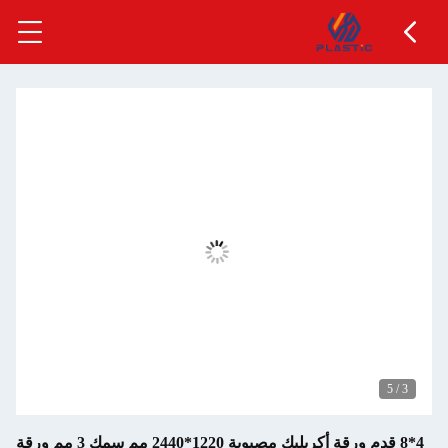
4*8 قدم ورقة أكريليك مصبوبة 1220*2440 مم سمك 3 مم ورقة