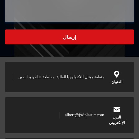
إرسال
منطقة جينان للتكنولوجيا العالية، مقاطعة شاندونغ، الصين
albert@jxdplastic.com
ي