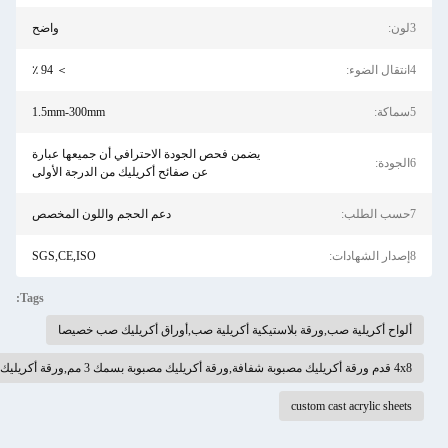
واضح
＞ 94 ٪
1.5mm-300mm
يضمن فحص الجودة الاحترافي أن جميعها عبارة
عن صفائح أكريليك من الدرجة الأولى
دعم الحجم واللون المخصص
SGS,CE,ISO
Tags:
ية صب,ورقة بلاستيكية أكريلية صب,أوراق أكريليك صب خصيصا
custom cast ac