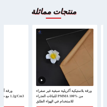
منتجات مماثلة
لاستيكية أكريلية صبغية غير صفراء
ورقة أكريليك صافية مضادة 
من PMMA 100% للنباتات العذراء
1.2g/Cm3 مع طبقة حماية فوق البنفسجية
للاستخدام في الهواء الطلق