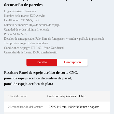
decoración de paredes
Lugar de origen: Porcelana
Nombre de la marca: JXD Acrylic
Certificación: CE, SGS, ISO
Número de modelo: Hoja de acrílico de espejo
Cantidad de orden mínima: 1 tonelada
Precio: $1.8 - $2.5
Detalles de empaquetado: Palet libre de fumigación + cartón + película impermeable
Tiempo de entrega: 3 días laborables
Condiciones de pago: T/T, L/C, Unión Occidental
Capacidad de la fuente: 15000 toneladas/año
Detalle
Descripción
Resaltar:
Panel de espejo acrílico de corte CNC
,
panel de espejo acrílico decorativo de pared
,
panel de espejo acrílico de plata
1Fácil de cortar:
Corte por máquina láser o CNC
2Personalización del tamaño:
1220*2440 mm, 1000*2000 mm o soporte