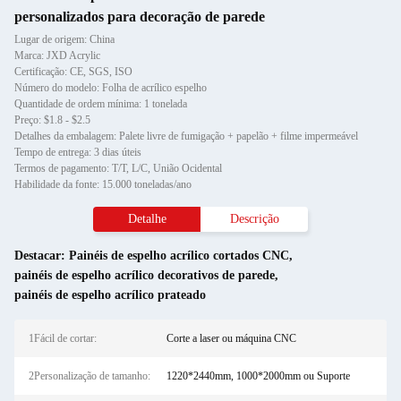
personalizados para decoração de parede
Lugar de origem: China
Marca: JXD Acrylic
Certificação: CE, SGS, ISO
Número do modelo: Folha de acrílico espelho
Quantidade de ordem mínima: 1 tonelada
Preço: $1.8 - $2.5
Detalhes da embalagem: Palete livre de fumigação + papelão + filme impermeável
Tempo de entrega: 3 dias úteis
Termos de pagamento: T/T, L/C, União Ocidental
Habilidade da fonte: 15.000 toneladas/ano
Detalhe
Descrição
Destacar:
Painéis de espelho acrílico cortados CNC
,
painéis de espelho acrílico decorativos de parede
,
painéis de espelho acrílico prateado
1Fácil de cortar:
Corte a laser ou máquina CNC
2Personalização de tamanho:
1220*2440mm, 1000*2000mm ou Suporte