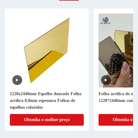
1220x2440mm Espelho dourado Folha
Folha acrílica de esp
acrílica 0,8mm espessura Folhas de
1220*2440mm com m
espelhos coloridos
Obtenha o melhor preço
Obtenha o me