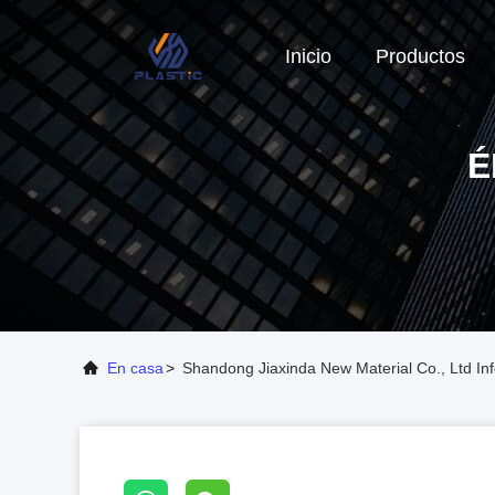
Inicio
Productos
É
En casa
>
Shandong Jiaxinda New Material Co., Ltd In