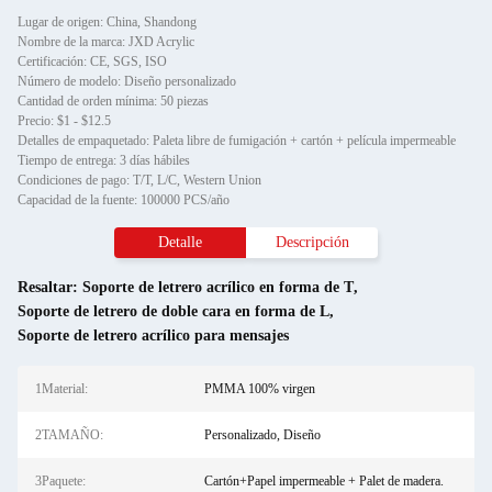
Lugar de origen: China, Shandong
Nombre de la marca: JXD Acrylic
Certificación: CE, SGS, ISO
Número de modelo: Diseño personalizado
Cantidad de orden mínima: 50 piezas
Precio: $1 - $12.5
Detalles de empaquetado: Paleta libre de fumigación + cartón + película impermeable
Tiempo de entrega: 3 días hábiles
Condiciones de pago: T/T, L/C, Western Union
Capacidad de la fuente: 100000 PCS/año
Detalle
Descripción
Resaltar:
Soporte de letrero acrílico en forma de T
,
Soporte de letrero de doble cara en forma de L
,
Soporte de letrero acrílico para mensajes
1Material:
PMMA 100% virgen
2TAMAÑO:
Personalizado, Diseño
3Paquete:
Cartón+Papel impermeable + Palet de madera.