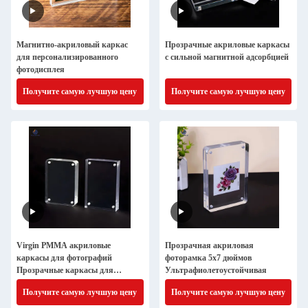
Магнитно-акриловый каркас
Прозрачные акриловые каркасы
для персонализированного
с сильной магнитной адсорбцией
фотодисплея
Получите самую лучшую цену
Получите самую лучшую цену
Virgin PMMA акриловые
Прозрачная акриловая
каркасы для фотографий
фоторамка 5x7 дюймов
Прозрачные каркасы для
Ультрафиолетоустойчивая
фотографий Perspex OEM ODM
Получите самую лучшую цену
Получите самую лучшую цену