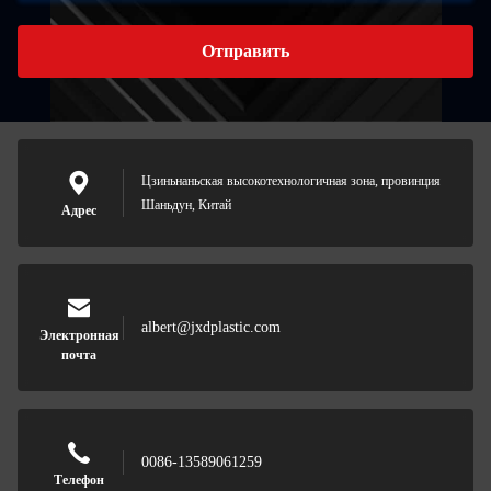
Отправить
Цзиньнаньская высокотехнологичная зона, провинция
Шаньдун, Китай
Адрес
albert@jxdplastic.com
Электронная
почта
0086-13589061259
Телефон