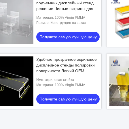
подъемник дисплейный стенд
решение Чистые витрины для
вашего бизнеса
Материал: 100% Virgin PMMA
Размер: Конструкция на заказ
Получите самую лучшую цену
Удобное прозрачное акриловое
дисплейное стенды полировки
поверхности Легкий OEM
логотип
Имя: акриловая стойка
Материал: 100% Virgin PMMA
Получите самую лучшую цену