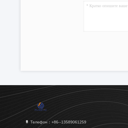
Телефон：+86--13589061259