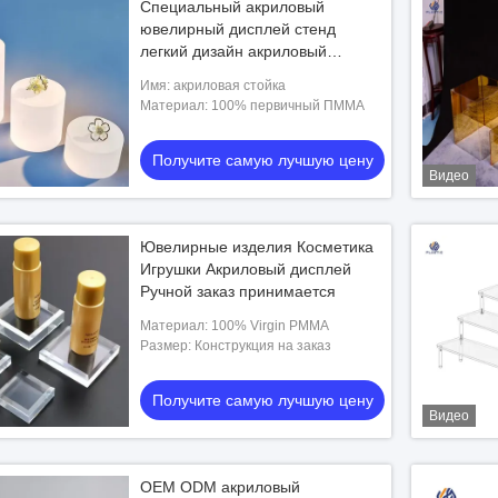
Специальный акриловый
ювелирный дисплей стенд
легкий дизайн акриловый
цилиндр пьедестал
Имя: акриловая стойка
Материал: 100% первичный ПММА
Получите самую лучшую цену
Видео
Ювелирные изделия Косметика
Игрушки Акриловый дисплей
Ручной заказ принимается
Материал: 100% Virgin PMMA
Размер: Конструкция на заказ
Получите самую лучшую цену
Видео
OEM ODM акриловый