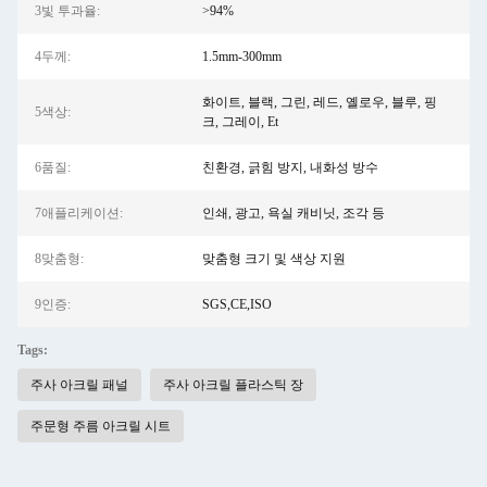
3빛 투과율:
>94%
4두께:
1.5mm-300mm
화이트, 블랙, 그린, 레드, 옐로우, 블루, 핑
5색상:
크, 그레이, Et
6품질:
친환경, 긁힘 방지, 내화성 방수
7애플리케이션:
인쇄, 광고, 욕실 캐비닛, 조각 등
8맞춤형:
맞춤형 크기 및 색상 지원
9인증:
SGS,CE,ISO
Tags:
주사 아크릴 패널
주사 아크릴 플라스틱 장
주문형 주름 아크릴 시트