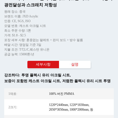
광전달성과 스크래치 저항성
원래 장소: 중국
브랜드 이름: JXD Acrylic
인증: CE, SGS, ISO
모델 번호: 캐스트 아크릴 시트
최소 주문 수량: 1톤
가격: $1.8 - $2.5
포장 세부 사항: 훈증없는 팔레트 + 판지 보드 + 방수 필름
배달 시간: 영업일 기준 3일
지불 조건: T/T,L/C,웨스턴 유니온
공급 능력: 15000톤/년
세부사항
설명
강조하다:
투명 플렉시 유리 아크릴 시트
,
보증이 포함된 캐스트 아크릴 시트
,
저렴한 플렉시 유리 시트 투명
1재료:
100% 버진 PMMA
1220*2440mm, 1220*1830mm,
2크기:
2050*3050mm, 1000*2000mm, 등