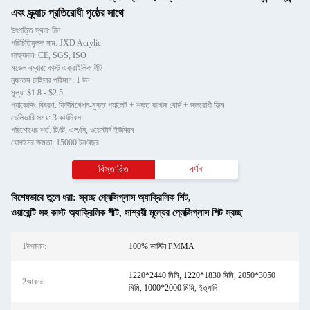
এবং স্ক্র্যাচ প্রতিরোধী পৃষ্ঠের সাথে
উৎপত্তি স্থল: চীন
পরিচিতিমুলক নাম: JXD Acrylic
সাক্ষ্যদান: CE, SGS, ISO
মডেল নম্বার: কাস্ট এক্রাইলিক শীট
ন্যূনতম চাহিদার পরিমাণ: 1 টন
মূল্য: $1.8 - $2.5
প্যাকেজিং বিবরণ: ফিউমিগেশন-মুক্ত প্যালেট + শক্ত কাগজ বোর্ড + জলরোধী ফিল্ম
ডেলিভারি সময়: 3 কার্যদিবস
পরিশোধের শর্ত: টি/টি, এল/সি, ওয়েস্টার্ন ইউনিয়ন
যোগানের ক্ষমতা: 15000 টন/বছর
বিস্তারিত
বর্ণনা
বিশেষভাবে তুলে ধরা:
স্বচ্ছ প্লেক্সিগ্লাস অ্যাক্রিলিক শিট
,
ওয়ারেন্টি সহ কাস্ট অ্যাক্রিলিক শীট
,
সাশ্রয়ী মূল্যের প্লেক্সিগ্লাস শিট স্বচ্ছ
1উপাদান:
100% ভার্জিন PMMA
1220*2440 মিমি, 1220*1830 মিমি, 2050*3050
2আকার:
মিমি, 1000*2000 মিমি, ইত্যাদি