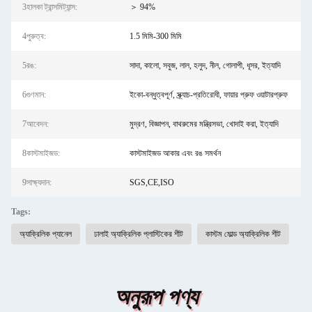
3হালকা ট্রান্সমিট্যান্স:
＞ 94%
4পুরুত্ব:
1.5 মিমি-300 মিমি
5রঙ:
সাদা, কালো, সবুজ, লাল, হলুদ, নীল, গোলাপী, ধূসর, ইত্যাদি
6গুণমান:
ইকো-বন্ধুত্বপূর্ণ, স্ক্র্যাচ-প্রতিরোধী, ফায়ার প্রুফ ওয়াটারপ্রুফ
7আবেদন:
মুদ্রণ, বিজ্ঞাপন, বাথরুমের মন্ত্রিসভা, খোদাই করা, ইত্যাদি
8কাস্টমাইজড:
কাস্টমাইজড আকার এবং রঙ সমর্থন
9সাক্ষ্যদান:
SGS,CE,ISO
Tags:
অ্যাক্রিলিক প্যানেল
ঢালাই অ্যাক্রিলিক প্লাস্টিকের শীট
কাস্টম মোল্ড অ্যাক্রিলিক শীট
অনুরূপ পণ্য