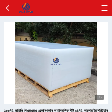
3
/
5
১০০% ভার্জিন পিএমএমএ প্ল্লেক্সিগ্লাস অ্যাক্রিলিক শীট ৯৪% আলোর ট্রান্সমিট্যান্স