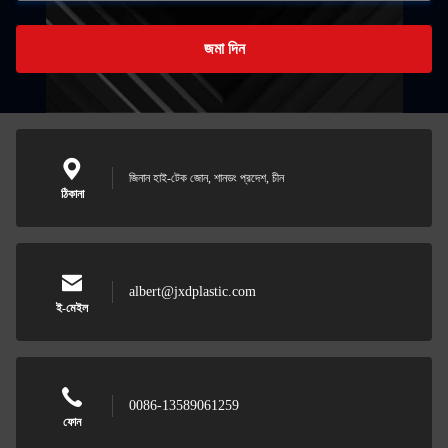
জমা দিন
জিনান হাই-টেক জোন, শানডং প্রদেশ, চীন
ঠিকানা
albert@jxdplastic.com
ই-মেইল
0086-13589061259
ফোন