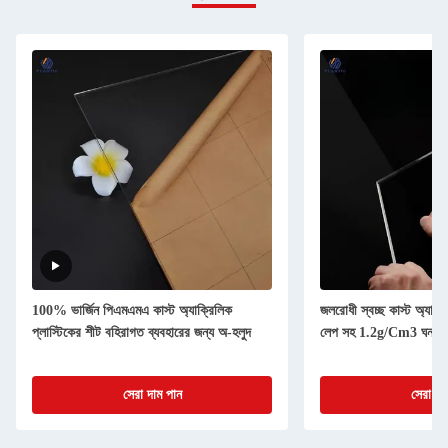
100% ভার্জিন পিএমএমএ কাস্ট অ্যাক্রিলিক
জলরোধী স্বচ্ছ কাস্ট অ্যাক্র
প্লাস্টিকের শীট বহিরাগত ব্যবহারের জন্য অ-হলুদ
লেপ সহ 1.2g/Cm3 ঘনত্ব
সেরা দাম পান
সেরা দা