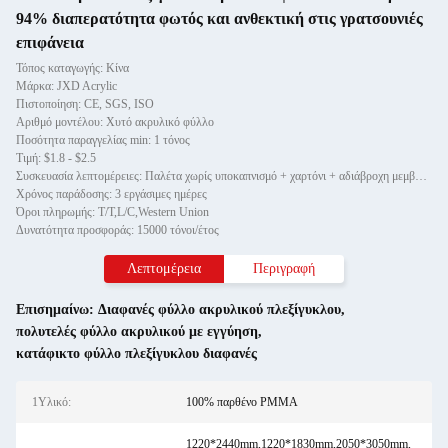
94% διαπερατότητα φωτός και ανθεκτική στις γρατσουνιές
επιφάνεια
Τόπος καταγωγής: Κίνα
Μάρκα: JXD Acrylic
Πιστοποίηση: CE, SGS, ISO
Αριθμό μοντέλου: Χυτό ακρυλικό φύλλο
Ποσότητα παραγγελίας min: 1 τόνος
Τιμή: $1.8 - $2.5
Συσκευασία λεπτομέρειες: Παλέτα χωρίς υποκαπνισμό + χαρτόνι + αδιάβροχη μεμβράνη
Χρόνος παράδοσης: 3 εργάσιμες ημέρες
Όροι πληρωμής: T/T,L/C,Western Union
Δυνατότητα προσφοράς: 15000 τόνοι/έτος
Λεπτομέρεια
Περιγραφή
Επισημαίνω:
Διαφανές φύλλο ακρυλικού πλεξίγυκλου
,
πολυτελές φύλλο ακρυλικού με εγγύηση
,
κατάφικτο φύλλο πλεξίγυκλου διαφανές
1Υλικό:
100% παρθένο PMMA
1220*2440mm,1220*1830mm,2050*3050mm,