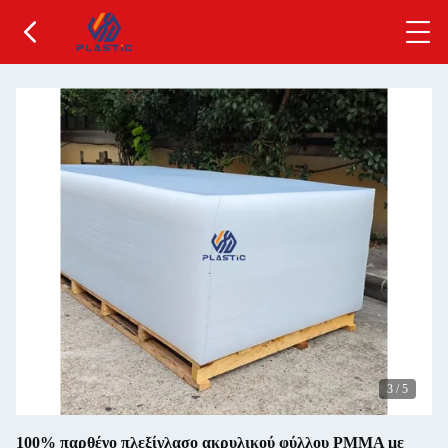
3
/
5
100% παρθένο πλεξίγλασο ακρυλικού φύλλου PMMA με