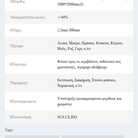
2Μέγεθος:
1000*2000mm,Et
3Διαπερατότητα φωτός:
＞94%
4Πάχος:
1,5mm-300mm
Λευκό, Μαύρο, Πράσινο, Κόκκινο, Κίτρινο,
5Χρώμα:
Μπλε, Ροζ, Γκρι, κ.λπ
Φιλικό προς το περιβάλλον, ανθεκτικό στις
6Ποιότητα:
γρατσουνιές, πυρίμαχο αδιάβροχο
Εκτύπωση, Διαφήμιση, Έπιπλο μπάνιου,
7Εφαρμογή:
Χαρακτική, κ.λπ
Υποστήριξη προσαρμοσμένου μεγέθους και
8Προσαρμοσμένο:
χρώματος
9Πιστοποίηση:
SGS,CE,ISO
Tags: