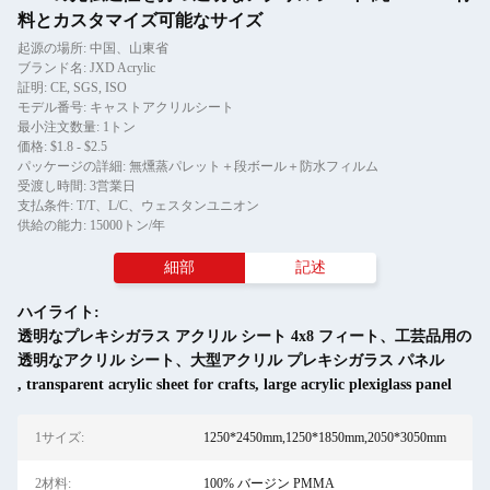
料とカスタマイズ可能なサイズ
起源の場所: 中国、山東省
ブランド名: JXD Acrylic
証明: CE, SGS, ISO
モデル番号: キャストアクリルシート
最小注文数量: 1トン
価格: $1.8 - $2.5
パッケージの詳細: 無燻蒸パレット＋段ボール＋防水フィルム
受渡し時間: 3営業日
支払条件: T/T、L/C、ウェスタンユニオン
供給の能力: 15000トン/年
細部
記述
ハイライト:
透明なプレキシガラス アクリル シート 4x8 フィート、工芸品用の
透明なアクリル シート、大型アクリル プレキシガラス パネル
,
transparent acrylic sheet for crafts
,
large acrylic plexiglass panel
1サイズ:
1250*2450mm,1250*1850mm,2050*3050mm
2材料:
100% バージン PMMA