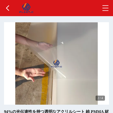
2
/
4
94%の光伝達性を持つ透明なアクリルシート 純 PMMA 材