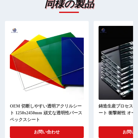
同様の製品
OEM 切断しやすい透明アクリルシー
鋳造生産プロセス 
ト 1250x2450mm 頑丈な透明性パース
ート 衝撃耐性 オー
ペックスシート
お問い合わせ
お問い