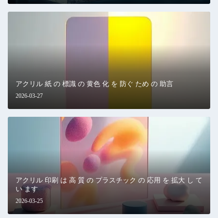
アクリル 紙 の 標識 の 黄色 化 を 防ぐ ため の 助言
2026-03-27
アクリル 印刷 は 高 質 の プラスチック の 応用 を 拡大 し て
い ます
2026-03-25