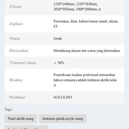
1220*2440mm, 1220*1830mm,
3Ukuran:
2050*3050mm, 1000*2000mm, et
Pencetakan, iklan, kabinet kamar mandi, ukiran,
4Aplikasi:
ET
5Warna:
Jernih
6Disesuaikan:
Mendukung ukuran dan warna yang disesuaikan
7Transmisi Cahaya:
＞ 94%
Pemeriksaan kualitas profesional memastikan
8Kualitas:
bahwa semuanya adalah lembaran akrilik kelas
A
9Sertifikasi:
SGS,CE,ISO
Tags:
Panel akrilik tuang
lembaran plastik acrylic tuang