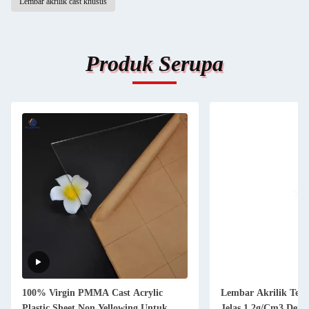
Lembar akrilik cast khusus
Produk Serupa
100% Virgin PMMA Cast Acrylic
Lembar Akrilik Te
Plastic Sheet Non Yellowing Untuk
Jelas 1.2g/Cm3 Dens