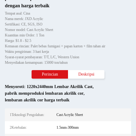
dengan harga terbaik
Tempat asal: Cina
Nama merek: JXD Acrylic
Sertifikasi: CE, SGS, ISO
Nomor model: Cast Acrylic Sheet
Kuantitas min Order: 1 Ton
Harga: $1.8 - $2.5
Kemasan rincian: Palet bebas fumigasi + papan karton + film tahan air
Waktu pengiriman: 3 hari kerja
Syarat-syarat pembayaran: T/T, L/C, Western Union
Menyediakan kemampuan: 15000 ton/tahun
Perincian
Deskripsi
Menyoroti:
1220x2440mm Lembar Akrilik Cast
,
pabrik memproduksi lembaran akrilik cor
,
lembaran akrilik cor harga terbaik
1Teknologi Pengolahan:
Cast Acrylic Sheet
2Ketebalan:
1.5mm-300mm