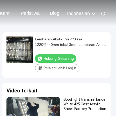
 Kami
Peristiwa
Blog
Indonesian
Lembaran Akrilik Cor 4*8 kaki
1220*2440mm tebal 3mm Lembaran Akrilik
Bening
Hubungi Sekarang
Pelajari Lebih Lanjut
Video terkait
Good light transmittance
White 425 Cast Acrylic
Sheet Factory Production