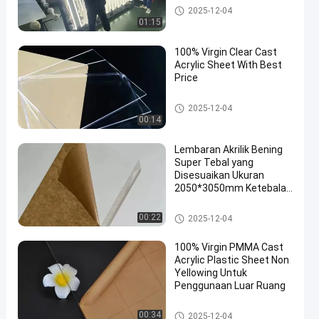
Lembar akrilik tuang
2025-12-04
01:15
100% Virgin Clear Cast
Acrylic Sheet With Best
Price
Lembar akrilik tuang
2025-12-04
00:14
Lembaran Akrilik Bening
Super Tebal yang
Disesuaikan Ukuran
2050*3050mm Ketebalan
1.5mm-300mm
Lembar akrilik tuang
00:22
2025-12-04
100% Virgin PMMA Cast
Acrylic Plastic Sheet Non
Yellowing Untuk
Penggunaan Luar Ruang
Lembar akrilik tuang
00:34
2025-12-04