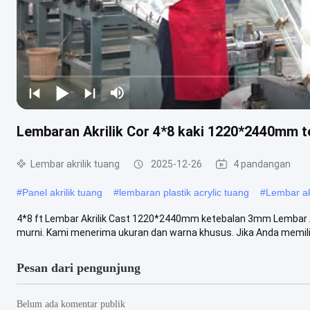
Lembaran Akrilik Cor 4*8 kaki 1220*2440mm t
Lembar akrilik tuang
2025-12-26
4 pandangan
#
Panel akrilik tuang
#
lembaran plastik acrylic tuang
#
Lembar ak
4*8 ft Lembar Akrilik Cast 1220*2440mm ketebalan 3mm Lembar Akr
murni. Kami menerima ukuran dan warna khusus. Jika Anda memiliki
Pesan dari pengunjung
Belum ada komentar publik