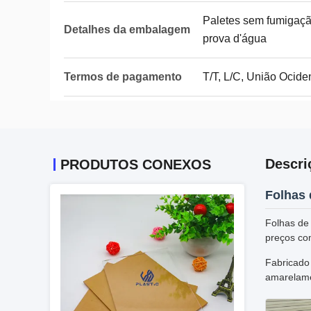
Paletes sem fumigação
Detalhes da embalagem
prova d'água
Termos de pagamento
T/T, L/C, União Ocide
Descri
PRODUTOS CONEXOS
Folhas 
Folhas de
preços com
Fabricado 
amarelamen