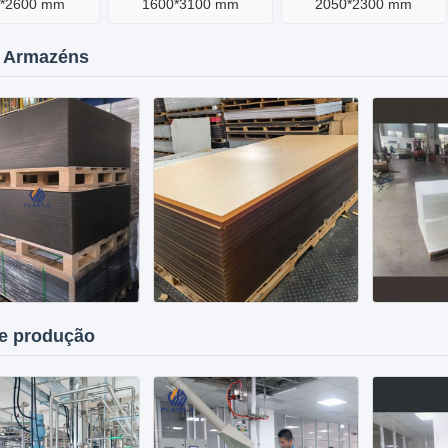
0*2600 mm
1600*3100 mm
2050*2300 mm
 Armazéns
de produção