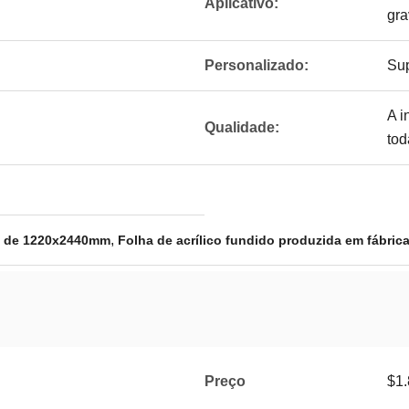
Aplicativo:
gra
Personalizado:
Sup
A i
Qualidade:
tod
,
de de 1220x2440mm
Folha de acrílico fundido produzida em fábric
Preço
$1.