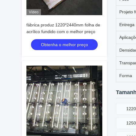
Projeto 
Vídeo
Entrega
fábrica produz 1220*2440mm folha de
acrílico fundido com o melhor preço
Aplicaçõ
Obtenha o melhor preço
Densida
Transpa
Forma
Tamanho
122
125