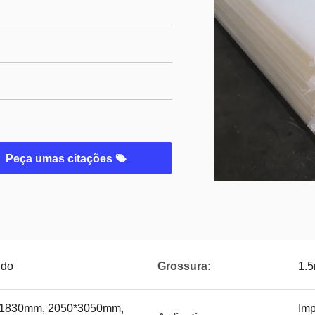
Peça umas citações
ido
Grossura:
1.
*1830mm, 2050*3050mm,
Imp