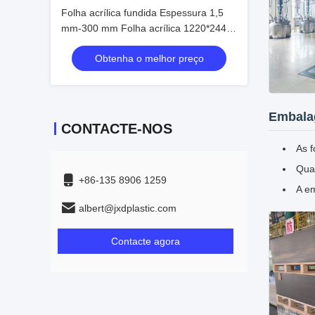
Folha acrílica fundida Espessura 1,5
mm-300 mm Folha acrílica 1220*2440
mm
Obtenha o melhor preço
Embala
CONTACTE-NOS
As f
Quat
+86-135 8906 1259
A em
albert@jxdplastic.com
Contacte agora