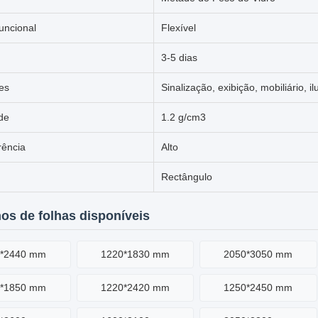
funcional
Flexível
3-5 dias
es
Sinalização, exibição, mobiliário, i
de
1.2 g/cm3
rência
Alto
Rectângulo
s de folhas disponíveis
0*2440 mm
1220*1830 mm
2050*3050 mm
0*1850 mm
1220*2420 mm
1250*2450 mm