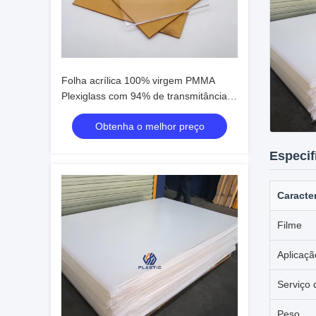
Folha acrílica 100% virgem PMMA
Plexiglass com 94% de transmitância
de luz e superfície resistente a
Obtenha o melhor preço
arranhões
Especif
Caracter
Filme
Aplicaçã
Serviço 
Peso