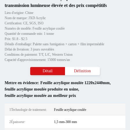
transmission lumineuse élevée et des prix compétitifs
Lieu d'origine: Chine
Nom de marque: JXD Acrylic
Certification: CE, SGS, ISO
Numéro de modèle: Feuille acrylique coulée
Quantité de commande min: 1 tonne
Prix: $1.8 - $2.5
Détails d'emballage: Palette sans fumigation + carton + film imperméable
Délai de livraison: 3 jours ouvrables
Conditions de paiement: T/T, L/C, Western Union
Capacité d'approvisionnement: 15000 tonnes/an
Détail
Définition
Mettre en évidence:
Feuille acrylique moulée 1220x2440mm
,
feuille acrylique moulée produite en usine
,
feuille acrylique moulée au meilleur prix
1Technologie de traitement:
Feuille acrylique coulée
2Épaisseur:
1,5 mm-300 mm