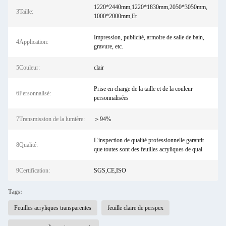
1220*2440mm,1220*1830mm,2050*3050mm,
3Taille:
1000*2000mm,Et
Impression, publicité, armoire de salle de bain,
4Application:
gravure, etc.
5Couleur:
clair
Prise en charge de la taille et de la couleur
6Personnalisé:
personnalisées
7Transmission de la lumière:
＞94%
L'inspection de qualité professionnelle garantit
8Qualité:
que toutes sont des feuilles acryliques de qual
9Certification:
SGS,CE,ISO
Tags:
Feuilles acryliques transparentes
feuille claire de perspex