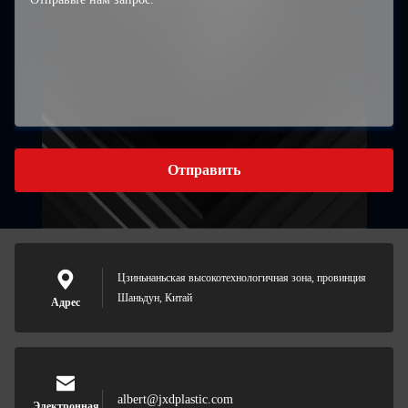
Отправить
Цзиньнаньская высокотехнологичная зона, провинция
Шаньдун, Китай
Адрес
albert@jxdplastic.com
Электронная