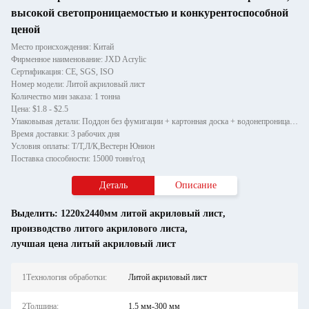
высокой светопроницаемостью и конкурентоспособной
ценой
Место происхождения: Китай
Фирменное наименование: JXD Acrylic
Сертификация: CE, SGS, ISO
Номер модели: Литой акриловый лист
Количество мин заказа: 1 тонна
Цена: $1.8 - $2.5
Упаковывая детали: Поддон без фумигации + картонная доска + водонепроницаемая пленка
Время доставки: 3 рабочих дня
Условия оплаты: Т/Т,Л/К,Вестерн Юнион
Поставка способности: 15000 тонн/год
Деталь
Описание
Выделить:
1220x2440мм литой акриловый лист
,
производство литого акрилового листа
,
лучшая цена литый акриловый лист
1Технология обработки:
Литой акриловый лист
2Толщина:
1,5 мм-300 мм