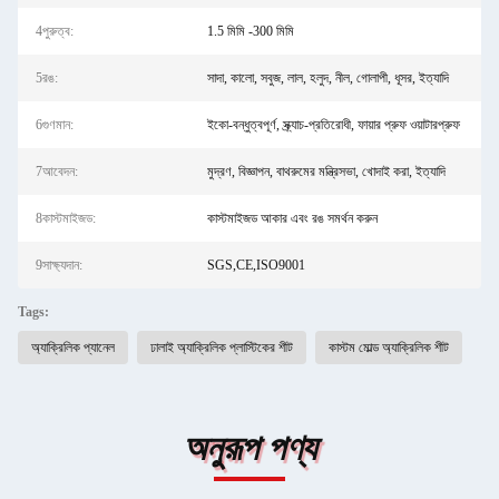
4পুরুত্ব:
1.5 মিমি -300 মিমি
5রঙ:
সাদা, কালো, সবুজ, লাল, হলুদ, নীল, গোলাপী, ধূসর, ইত্যাদি
6গুণমান:
ইকো-বন্ধুত্বপূর্ণ, স্ক্র্যাচ-প্রতিরোধী, ফায়ার প্রুফ ওয়াটারপ্রুফ
7আবেদন:
মুদ্রণ, বিজ্ঞাপন, বাথরুমের মন্ত্রিসভা, খোদাই করা, ইত্যাদি
8কাস্টমাইজড:
কাস্টমাইজড আকার এবং রঙ সমর্থন করুন
9সাক্ষ্যদান:
SGS,CE,ISO9001
Tags:
অ্যাক্রিলিক প্যানেল
ঢালাই অ্যাক্রিলিক প্লাস্টিকের শীট
কাস্টম মোল্ড অ্যাক্রিলিক শীট
অনুরূপ পণ্য