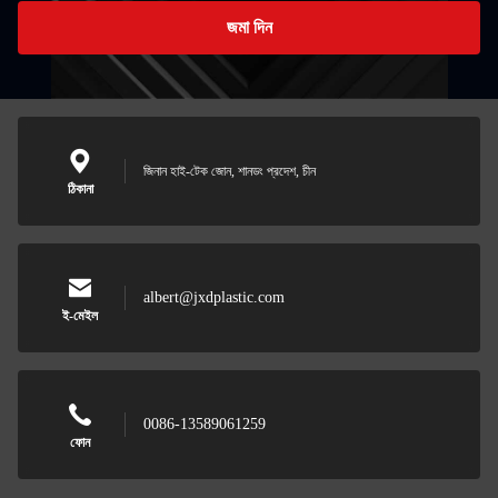
জমা দিন
জিনান হাই-টেক জোন, শানডং প্রদেশ, চীন
ঠিকানা
albert@jxdplastic.com
ই-মেইল
0086-13589061259
ফোন