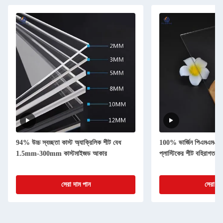
94% উচ্চ স্বচ্ছতা কাস্ট অ্যাক্রিলিক শীট বেধ
100% ভার্জিন পিএমএমএ কাস
1.5mm-300mm কাস্টমাইজড আকার
প্লাস্টিকের শীট বহিরাগত ব্
সেরা দাম পান
সেরা দা