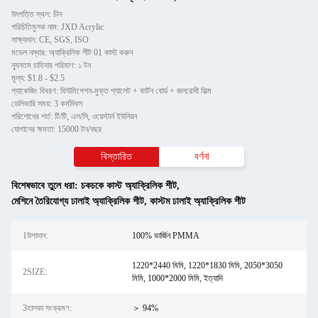
উৎপত্তি স্থল: চীন
পরিচিতিমুলক নাম: JXD Acrylic
সাক্ষ্যদান: CE, SGS, ISO
মডেল নম্বার: অ্যাক্রিলিক শীট 01 কাস্ট করুন
ন্যূনতম চাহিদার পরিমাণ: ১ টন
মূল্য: $1.8 - $2.5
প্যাকেজিং বিবরণ: ফিউমিগেশন-মুক্ত প্যালেট + কার্টন বোর্ড + জলরোধী ফিল্ম
ডেলিভারি সময়: 3 কর্মদিবস
পরিশোধের শর্ত: টি/টি, এল/সি, ওয়েস্টার্ন ইউনিয়ন
যোগানের ক্ষমতা: 15000 টন/বছর
বিস্তারিত
বর্ণনা
বিশেষভাবে তুলে ধরা:
চকচকে কাস্ট অ্যাক্রিলিক শীট
,
মেশিনে তৈরিযোগ্য ঢালাই অ্যাক্রিলিক শীট
,
কাস্টম ঢালাই অ্যাক্রিলিক শীট
1উপাদান:
100% ভার্জিন PMMA
1220*2440 মিমি, 1220*1830 মিমি, 2050*3050
2SIZE:
মিমি, 1000*2000 মিমি, ইত্যাদি
3হালকা সংক্রমণ:
＞ 94%