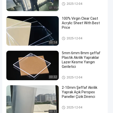
döküm akrilik levha
2025-12-04
01:15
100% Virgin Clear Cast
Acrylic Sheet With Best
Price
döküm akrilik levha
2025-12-04
00:14
5mm 6mm 8mm şeffaf
Plastik Akrilik Yapraklar
Lazer Kesme Yangın
Geriletici
Açık Akrilik Yaprak
00:32
2025-12-04
2-10mm Şeffaf Akrilik
Yaprak Açık Perspex
Paneller Çizik Direnci
Açık Akrilik Yaprak
2025-12-04
00:32