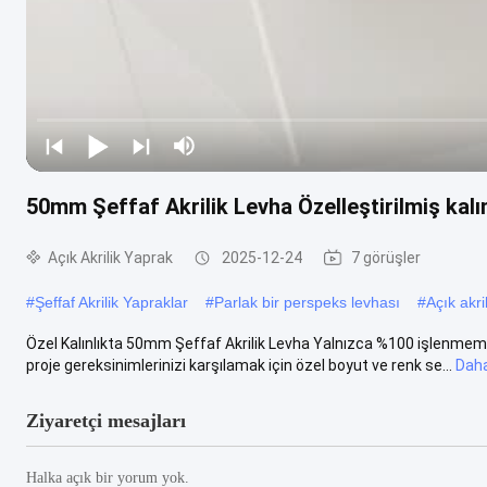
50mm Şeffaf Akrilik Levha Özelleştirilmiş kalın
Açık Akrilik Yaprak
2025-12-24
7 görüşler
#
Şeffaf Akrilik Yapraklar
#
Parlak bir perspeks levhası
#
Açık akri
Özel Kalınlıkta 50mm Şeffaf Akrilik Levha Yalnızca %100 işlenmemiş
proje gereksinimlerinizi karşılamak için özel boyut ve renk se...
Daha
Ziyaretçi mesajları
Halka açık bir yorum yok.