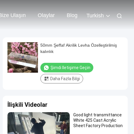
Bize Ulaşın
Olaylar
Blog
Turkish
50mm Şeffaf Akrilik Levha Özelleştirilmiş
kalınlık
Şimdi Iletişime Geçin
Daha Fazla Bilgi
İlişkili Videolar
Good light transmittance
White 425 Cast Acrylic
Sheet Factory Production