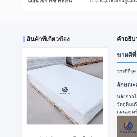
T/T,L/C,เวสเทิร์นยูเนี่ย
เงื่อนไขการชำระเงิน
คำอธิบ
สินค้าที่เกี่ยวข้อง
ขายดีที
ขายดีที่สุ
ลักษณะ
หลังจากไ
วัตถุดิบ
แผ่นอะคร