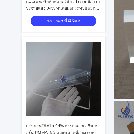
แผ่นเพล็กซี่กล๊าสแอคริลิกโปร่งใส มีการก
ระจายแสง 94% ทนต่อผลกระทบและตัว
เลือกโลโก้ที่กําหนดเอง
หา ราคา ที่ ดี ที่สุด
แผ่นอะคริลิคใส 94% การถ่ายแสง วินเจ
อร์น PMMA วัสดุและขนาดที่สามารถปรับ