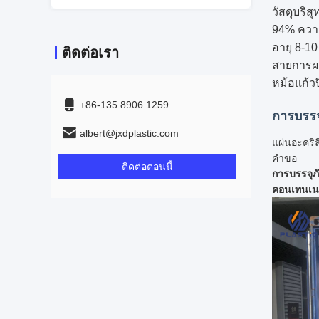
วัสดุบริสุ
94% ความ
อายุ 8-10
ติดต่อเรา
สายการผล
หม้อแก้วป
+86-135 8906 1259
การบรรจ
albert@jxdplastic.com
แผ่นอะคริ
คําขอ
ติดต่อตอนนี้
การบรรจุภั
คอนเทนเน