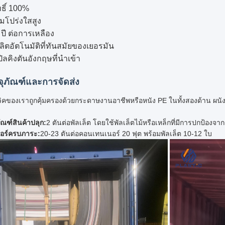
ทธิ์ 100%
โปร่งใสสูง
 ปี ต่อการเหลือง
ิตอัตโนมัติที่ทันสมัยของเยอรมัน
ิลคิงตันอังกฤษที่นําเข้า
ุภัณฑ์และการจัดส่ง
ลิคของเราถูกคุ้มครองด้วยกระดาษงานอาชีพหรือหนัง PE ในทั้งสองด้าน ผน
ณฑ์สินค้าปลุก:
2 ตันต่อพัลเล็ต โดยใช้พัลเล็ตไม้หรือเหล็กที่มีการปกป้องจ
อร์ครบภาระ:
20-23 ตันต่อคอนเทนเนอร์ 20 ฟุต พร้อมพัลเล็ต 10-12 ใบ