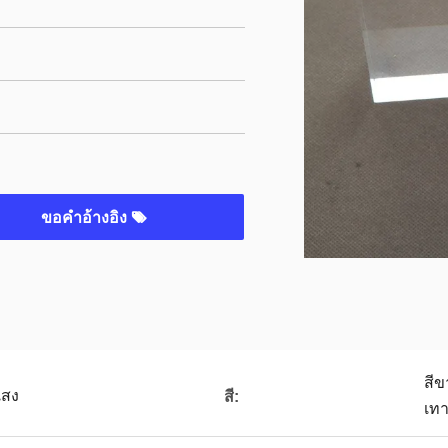
ขอคําอ้างอิง
สีข
แสง
สี:
เทา