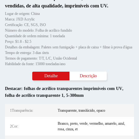
vendidas, de alta qualidade, imprimíveis com UV.
Lugar de origem: China
Marca: JXD Acrylic
Certificação: CE, SGS, ISO
Número do modelo: Folha de acrílico fundido
Quantidade de ordem mínima: 1 tonelada
Preço: $1.8 - $2.5
Detalhes da embalagem: Paletes sem fumigação + placa de caixa + filme à prova d'água
Tempo de entrega: 3 dias úteis
Termos de pagamento: T/T, L/C, União Ocidental
Habilidade da fonte: 15000 toneladas/ano
Detalhe
Descrição
Destacar:
folhas de acrílico transparentes imprimíveis com UV
,
folha de acrílico transparente 1
,
5-300mm
1Transparência:
Transparente, translúcido, opaco
Branco, preto, verde, vermelho, amarelo, azul,
2Cor:
rosa, cinza, et