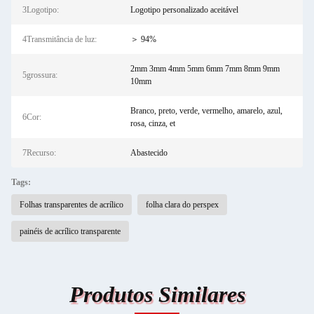
3Logotipo:
Logotipo personalizado aceitável
4Transmitância de luz:
＞ 94%
2mm 3mm 4mm 5mm 6mm 7mm 8mm 9mm
5grossura:
10mm
Branco, preto, verde, vermelho, amarelo, azul,
6Cor:
rosa, cinza, et
7Recurso:
Abastecido
Tags:
Folhas transparentes de acrílico
folha clara do perspex
painéis de acrílico transparente
Produtos Similares