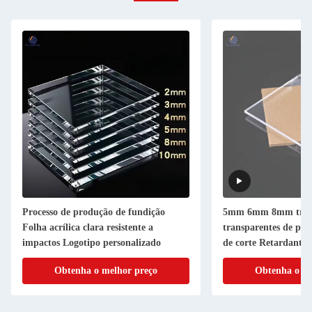
Processo de produção de fundição
5mm 6mm 8mm trans
Folha acrílica clara resistente a
transparentes de plás
impactos Logotipo personalizado
de corte Retardante 
Obtenha o melhor preço
Obtenha o me