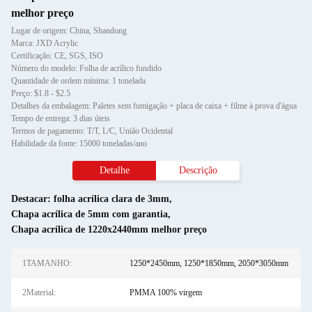
melhor preço
Lugar de origem: China, Shandong
Marca: JXD Acrylic
Certificação: CE, SGS, ISO
Número do modelo: Folha de acrílico fundido
Quantidade de ordem mínima: 1 tonelada
Preço: $1.8 - $2.5
Detalhes da embalagem: Paletes sem fumigação + placa de caixa + filme à prova d'água
Tempo de entrega: 3 dias úteis
Termos de pagamento: T/T, L/C, União Ocidental
Habilidade da fonte: 15000 toneladas/ano
Detalhe
Descrição
Destacar:
folha acrílica clara de 3mm
,
Chapa acrílica de 5mm com garantia
,
Chapa acrílica de 1220x2440mm melhor preço
1TAMANHO:
1250*2450mm, 1250*1850mm, 2050*3050mm
2Material:
PMMA 100% virgem