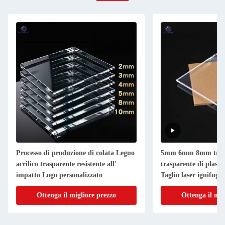
Processo di produzione di colata Legno
5mm 6mm 8mm tras
acrilico trasparente resistente all'
trasparente di plasti
impatto Logo personalizzato
Taglio laser ignifughi
Ottenga il migliore prezzo
Ottenga il mig