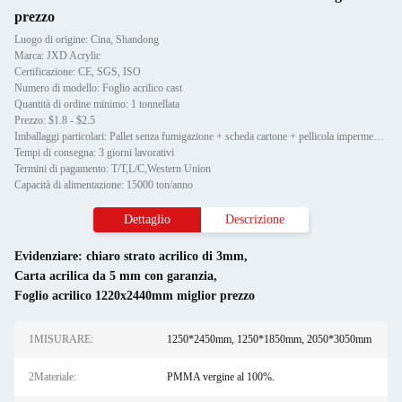
prezzo
Luogo di origine: Cina, Shandong
Marca: JXD Acrylic
Certificazione: CE, SGS, ISO
Numero di modello: Foglio acrilico cast
Quantità di ordine minimo: 1 tonnellata
Prezzo: $1.8 - $2.5
Imballaggi particolari: Pallet senza fumigazione + scheda cartone + pellicola impermeabile
Tempi di consegna: 3 giorni lavorativi
Termini di pagamento: T/T,L/C,Western Union
Capacità di alimentazione: 15000 ton/anno
Dettaglio
Descrizione
Evidenziare:
chiaro strato acrilico di 3mm
,
Carta acrilica da 5 mm con garanzia
,
Foglio acrilico 1220x2440mm miglior prezzo
1MISURARE:
1250*2450mm, 1250*1850mm, 2050*3050mm
2Materiale:
PMMA vergine al 100%.