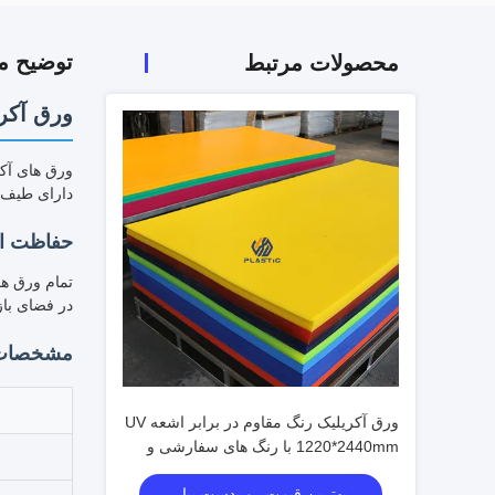
توضیح 
محصولات مرتبط
ورق آکر
دارای طیف 
حفاظت از اشعه
در فضای باز 
مشخصات
ورق آکریلیک رنگ مقاوم در برابر اشعه UV
1220*2440mm با رنگ های سفارشی و
بهترین قیمت
بهترین قیمت رو بدست بیار