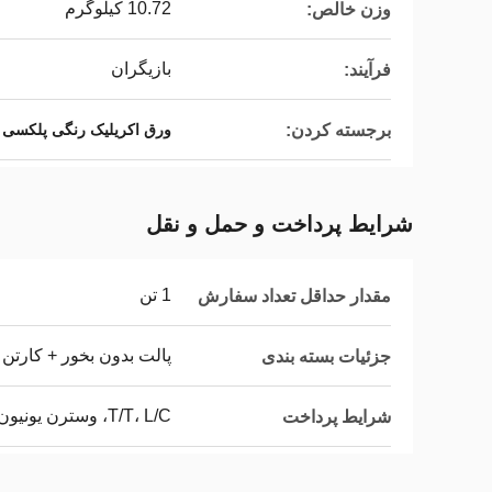
10.72 کیلوگرم
وزن خالص:
بازیگران
فرآیند:
برجسته کردن:
ورق اکریلیک رنگی پلکسی گلاس 1220x2440
شرایط پرداخت و حمل و نقل
1 تن
مقدار حداقل تعداد سفارش
پالت بدون بخور + کارتن 
جزئیات بسته بندی
T/T، L/C، وسترن یونیون
شرایط پرداخت