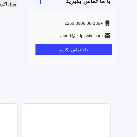
با ما تماس بگیرید
+86-135 8906 1259
خدمات س
albert@jxdplastic.com
خدمات بر
حالا تماس بگیرید
راه حل ه
تحویل ب
زمان تح
ورق های 
بازرسی کی
تاسیسات ت
بسته بند