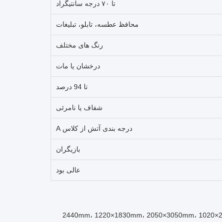
تا ۷۰ درجه سانتیگراد
محافظ عطسه، تابلو، تبلیغات
رنگ های مختلف
درخشان یا مات
تا 94 درصد
شفاف یا نامرئی
درجه بندی آتش از کلاس A
بازیگران
عالی بود
1220×2440mm، 1220×1830mm، 2050×3050mm، 10