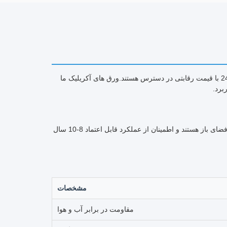
ورق های آکریلیک رنگی برتر در اندازه های استاندارد 1220 × 2440mm و 1250 × 2450mm با قیمت رقابتی در دسترس هستند.ورق های آکریلیک ما
برد.
تمام ورق های آکریلیک دارای پوشش UV برای جلوگیری از زرد شدن در هنگام استفاده در فضای باز هستند و اطمینان از عملکرد قابل اعتماد 8-10 سال
مشخصات
مقاومت در برابر آب و هوا