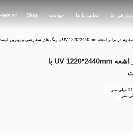
ربارهی ما
تماس با ما
حوادث
Blog
Persian
UV 1220*2440 با رنگ های سفارشی و بهترین قیمت
ورق آکریلیک رنگ مقاوم در برابر اشعه UV 1220*2440mm با
ت