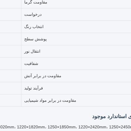
مقاومت گرما
درخواست
انتخاب رنگ
پوشش سطح
انتقال نور
شفافیت
مقاومت در برابر آتش
فرآیند تولید
مقاومت در برابر مواد شیمیایی
ی استاندارد موجود
20×2020mm، 1220×1820mm، 1250×1850mm، 1220×2420mm، 1250×245