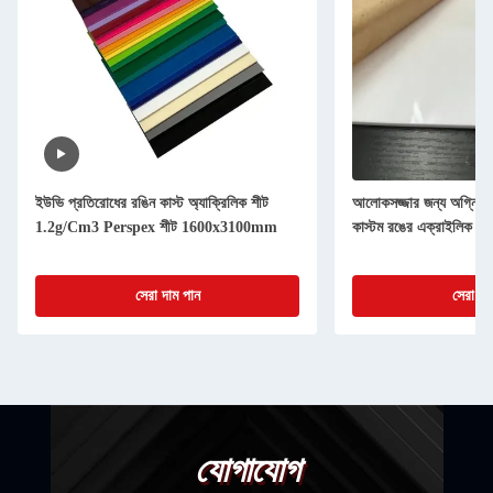
ইউভি প্রতিরোধের রঙিন কাস্ট অ্যাক্রিলিক শীট
আলোকসজ্জার জন্য অগ্নিরোধ
1.2g/Cm3 Perspex শীট 1600x3100mm
কাস্টম রঙের এক্রাইলিক শ
সেরা দাম পান
সেরা দা
যোগাযোগ