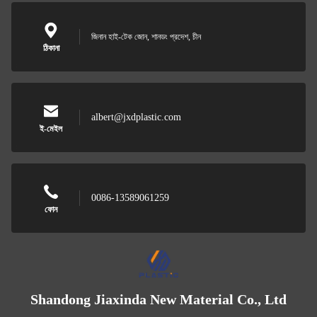
জিনান হাই-টেক জোন, শানডং প্রদেশ, চীন
ঠিকানা
albert@jxdplastic.com
ই-মেইল
0086-13589061259
ফোন
Shandong Jiaxinda New Material Co., Ltd