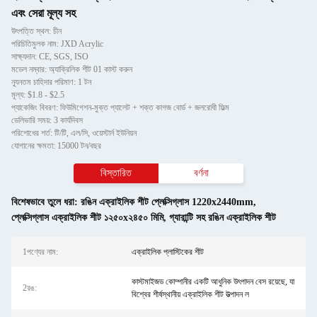
এবং সেরা মূল্য সহ
উৎপত্তি স্থল: চীন
পরিচিতিমুলক নাম: JXD Acrylic
সাক্ষ্যদান: CE, SGS, ISO
মডেল নম্বার: অ্যাক্রিলিক শীট 01 কাস্ট করুন
ন্যূনতম চাহিদার পরিমাণ: 1 টন
মূল্য: $1.8 - $2.5
প্যাকেজিং বিবরণ: ফিউমিগেশন-মুক্ত প্যালেট + শক্ত কাগজ বোর্ড + জলরোধী ফিল্ম
ডেলিভারি সময়: 3 কার্যদিবস
পরিশোধের শর্ত: টি/টি, এল/সি, ওয়েস্টার্ন ইউনিয়ন
যোগানের ক্ষমতা: 15000 টন/বছর
বিস্তারিত
বর্ণনা
বিশেষভাবে তুলে ধরা:
রঙিন এক্রাইলিক শীট প্লেক্সিগ্লাস 1220x2440mm
,
প্লেক্সিগ্লাস এক্রাইলিক শীট ১২৫০x২৪৫০ মিমি
,
গ্যারান্টি সহ রঙিন এক্রাইলিক শীট
1পণ্যের নাম:
এক্রাইলিক প্লাস্টিকের শীট
কাস্টমাইজড কোম্পানীর একটি আধুনিক উৎপাদন বেস রয়েছে, যা
2রঙ:
বিশ্বের শীর্ষস্থানীয় এক্রাইলিক শীট উত্পাদন ল