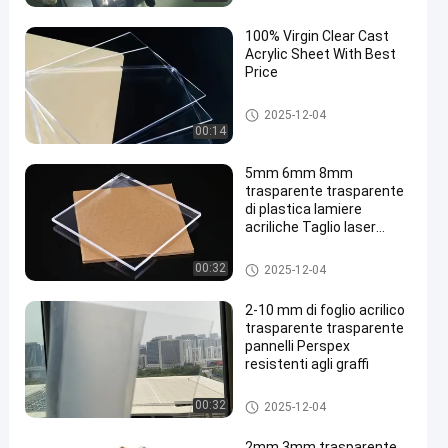
100% Virgin Clear Cast
Acrylic Sheet With Best
Price
foglio acrilico fuso
2025-12-04
00:14
5mm 6mm 8mm
trasparente trasparente
di plastica lamiere
acriliche Taglio laser
ignifughi
Carta acrilica trasparente
00:32
2025-12-04
2-10 mm di foglio acrilico
trasparente trasparente
pannelli Perspex
resistenti agli graffi
Carta acrilica trasparente
00:32
2025-12-04
2mm 3mm trasparente