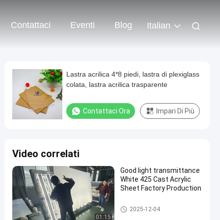
Contattaci
Eventi
Blog
Italian
Lastra acrilica 4*8 piedi, lastra di plexiglass
colata, lastra acrilica trasparente
Contattaci Ora
Impari Di Più
Video correlati
Good light transmittance
White 425 Cast Acrylic
Sheet Factory Production
foglio acrilico fuso
2025-12-04
01:15