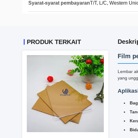
Syarat-syarat pembayaran
T/T, L/C, Western Uni
Deskri
PRODUK TERKAIT
Film p
Lembar akr
yang ungg
Aplikas
Bag
Tan
Ker
Bid