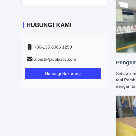
HUBUNGI KAMI
+86-135 8906 1259
albert@jxdplastic.com
Pengem
Hubungi Sekarang
Setiap le
tepi.Pemb
dengan ta