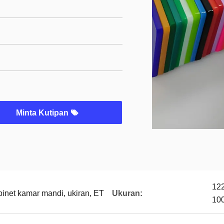
Minta Kutipan
12
binet kamar mandi, ukiran, ET
Ukuran:
10