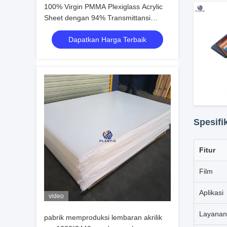
100% Virgin PMMA Plexiglass Acrylic
Sheet dengan 94% Transmittansi
Cahaya dan Permukaan Tahan
Dapatkan Harga Terbaik
Goresan
Spesifi
Fitur
Film
Aplikasi
video
Layanan
pabrik memproduksi lembaran akrilik