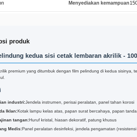
on
Menyediakan kemampuan
150
psi produk
elindung kedua sisi cetak lembaran akrilik - 
ilik premium yang ditumbuk dengan film pelindung di kedua sisinya, te
ul.
i
ian industri:
Jendela instrumen, perisai peralatan, panel tahan korosi
da Iklan:
Kotak lampu kelas atas, papan surat bercahaya, papan tand
ajinan tangan:
Huruf kristal, hiasan dekoratif, patung khusus
ang Medis:
Panel peralatan desinfeksi, jendela pengamatan (resistensi