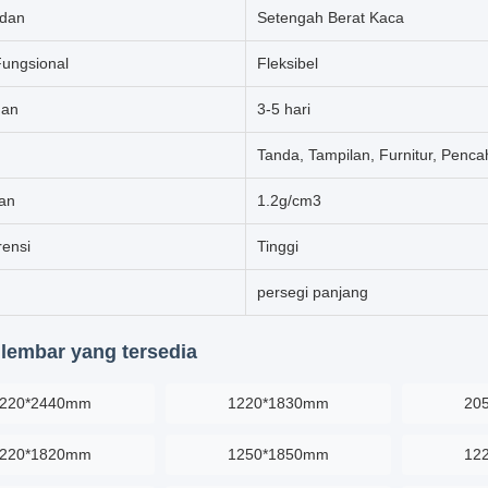
adan
Setengah Berat Kaca
Fungsional
Fleksibel
man
3-5 hari
Tanda, Tampilan, Furnitur, Pencah
an
1.2g/cm3
rensi
Tinggi
persegi panjang
lembar yang tersedia
220*2440mm
1220*1830mm
20
220*1820mm
1250*1850mm
12