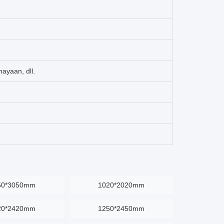
ayaan, dll.
50*3050mm
1020*2020mm
20*2420mm
1250*2450mm