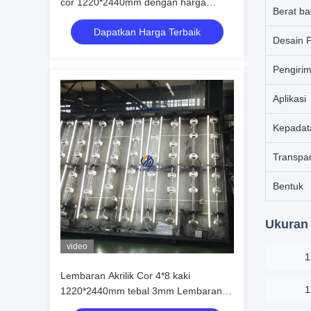
cor 1220*2440mm dengan harga
Berat b
terbaik
Dapatkan Harga Terbaik
Desain 
Pengiri
Aplikasi
Kepadat
Transpa
Bentuk
Ukuran 
video
1
Lembaran Akrilik Cor 4*8 kaki
1
1220*2440mm tebal 3mm Lembaran
Akrilik Bening