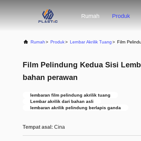
Rumah
Produk
Rumah
>
Produk
>
Lembar Akrilik Tuang
>
Film Pelind
Film Pelindung Kedua Sisi Lemba
bahan perawan
lembaran film pelindung akrilik tuang
Lembar akrilik dari bahan asli
lembaran akrilik pelindung berlapis ganda
Tempat asal:
Cina