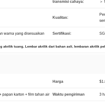
transmisi cahaya:
＞ 
Pem
Kualitas:
sem
n warna yang disesuaikan
Sertifikasi:
SG
,
,
g akrilik tuang
Lembar akrilik dari bahan asli
lembaran akrilik p
Harga
$1.
 papan karton + film tahan air
Waktu pengiriman
3 h