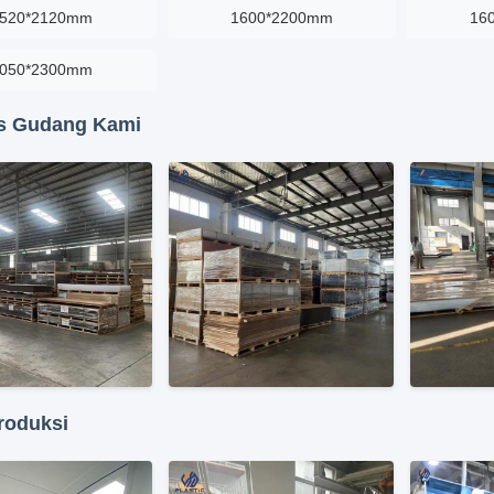
520*2120mm
1600*2200mm
16
050*2300mm
as Gudang Kami
roduksi