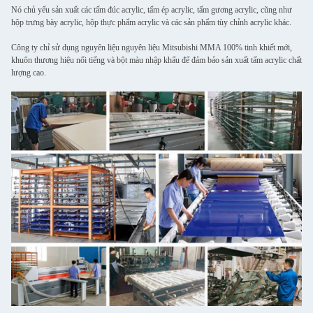
Nó chủ yếu sản xuất các tấm đúc acrylic, tấm ép acrylic, tấm gương acrylic, cũng như
hộp trưng bày acrylic, hộp thực phẩm acrylic và các sản phẩm tùy chỉnh acrylic khác.
Công ty chỉ sử dụng nguyên liệu nguyên liệu Mitsubishi MMA 100% tinh khiết mới,
khuôn thương hiệu nổi tiếng và bột màu nhập khẩu để đảm bảo sản xuất tấm acrylic chất
lượng cao.