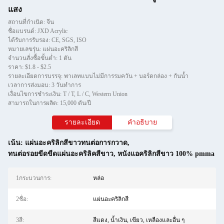
แสง
สถานที่กำเนิด: จีน
ชื่อแบรนด์: JXD Acrylic
ได้รับการรับรอง: CE, SGS, ISO
หมายเลขรุ่น: แผ่นอะคริลิกสี
จำนวนสั่งซื้อขั้นต่ำ: 1 ตัน
ราคา: $1.8 - $2.5
รายละเอียดการบรรจุ: พาเลทแบบไม่มีการรมควัน + บอร์ดกล่อง + กันน้ำ
เวลาการส่งมอบ: 3 วันทำการ
เงื่อนไขการชำระเงิน: T / T, L / C, Western Union
สามารถในการผลิต: 15,000 ตัน/ปี
รายละเอียด
คําอธิบาย
เน้น:
แผ่นอะคริลิกสีขาวทนต่อการกวาด
,
ทนต่อรอยขีดขีดแผ่นอะคริลิคสีขาว
,
หนังแอคริลิกสีขาว 100% pmma
1กระบวนการ:
หล่อ
2ชื่อ:
แผ่นอะคริลิกสี
3สี:
สีแดง, น้ำเงิน, เขียว, เหลืองและอื่น ๆ