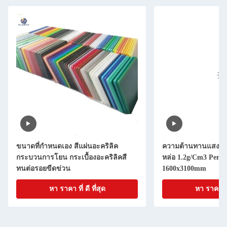
ขนาดที่กําหนดเอง สีแผ่นอะคริลิค
ความต้านทานแสงสว่า
กระบวนการโยน กระเบื้องอะคริลิคสี
หล่อ 1.2g/Cm3 Persp
ทนต่อรอยขีดข่วน
1600x3100mm
หา ราคา ที่ ดี ที่สุด
หา ราคา ที่ 