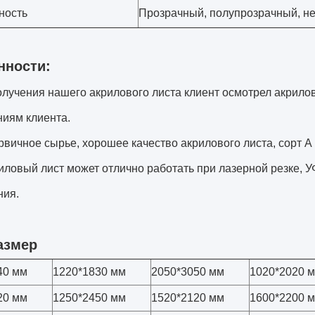
ность
Прозрачный, полупрозрачный, н
нности:
лучения нашего акрилового листа клиент осмотрел акрилов
ниям клиента.
вичное сырье, хорошее качество акрилового листа, сорт А
ловый лист может отлично работать при лазерной резке, УФ
ния.
азмер
40 мм
1220*1830 мм
2050*3050 мм
1020*2020 
20 мм
1250*2450 мм
1520*2120 мм
1600*2200 