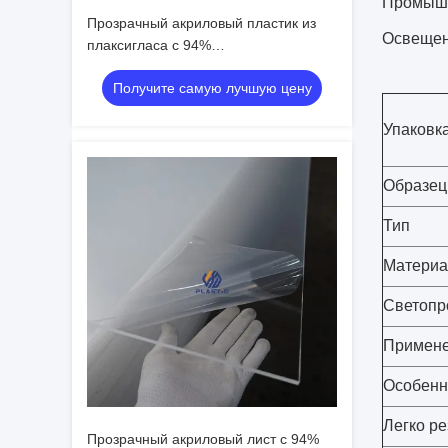
Промышле
Прозрачный акриловый пластик из
Освещени
плаксигласа с 94%
светопроницаемостью, устойчивым к
Получите самую лучшую цену
ударам и настраиваемым логотипом
Упаковк
Образец
Тип
Материа
Светопр
Примен
Особенн
Легко ре
Прозрачный акриловый лист с 94%