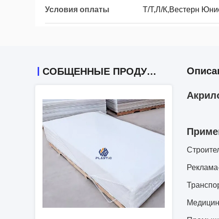
Условия оплаты
Т/Т,Л/К,Вестерн Юни
Описа
СОБЩЕННЫЕ ПРОДУКТЫ
Акрил
Приме
Строител
Реклама-
Транспор
Медицина