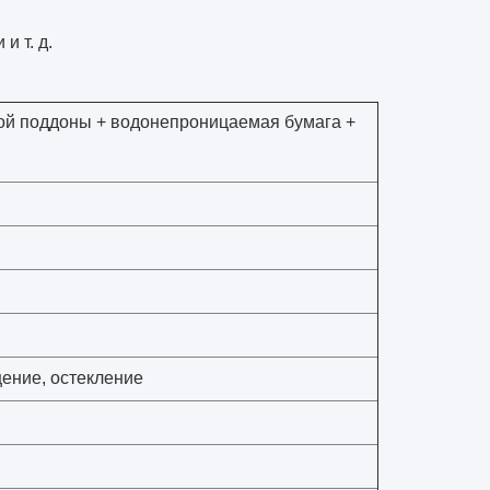
 т. д.
й поддоны + водонепроницаемая бумага +
щение, остекление