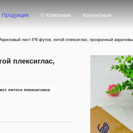
Продукция
О Компании
Контактные
Данные
Акриловый лист 4*8 футов, литой плексиглас, прозрачный акриловы
той плексиглас,
ист литого плексигласа