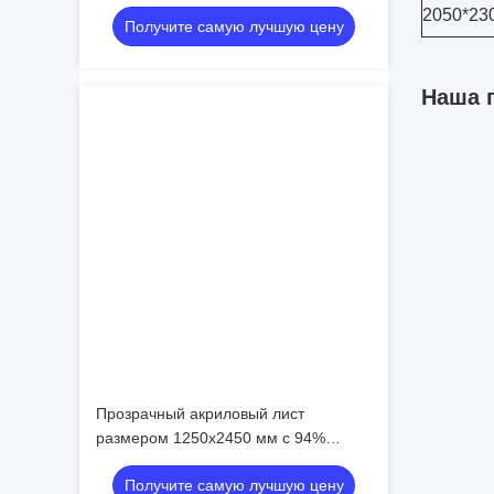
устойчивым к царапинам и
2050*23
Получите самую лучшую цену
настраиваемым размером и цветом
Наша 
Прозрачный акриловый лист
размером 1250x2450 мм с 94%
световой проницаемостью,
Получите самую лучшую цену
изготовленный из материала PMMA