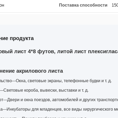
он
Поставка способности
150
ние продукта
овый лист 4*8 футов, литой лист плексигла
нение акрилового листа
ьство---Окна, световые экраны, телефонные будки и т. д.
--Световые короба, вывески, выставки и т. д.
т---Двери и окна поездов, автомобилей и других транспортны
---Инкубаторы для младенцев, все виды хирургического ме