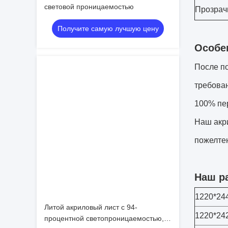
световой проницаемостью
Прозрач
Получите самую лучшую цену
Особе
После по
требова
100% пер
Наш акри
пожелте
Наш р
1220*24
Литой акриловый лист с 94-
1220*24
процентной светопроницаемостью,