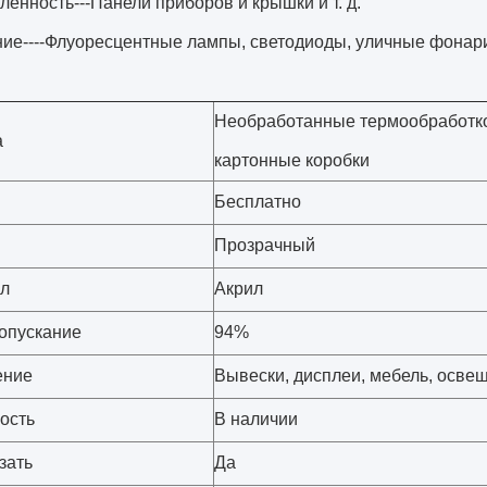
нность---Панели приборов и крышки и т. д.
е----Флуоресцентные лампы, светодиоды, уличные фонари и
Необработанные термообработко
а
картонные коробки
Бесплатно
Прозрачный
л
Акрил
опускание
94%
ение
Вывески, дисплеи, мебель, осве
ость
В наличии
зать
Да