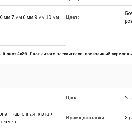
Бел
 6 мм 7 мм 8 мм 9 мм 10 мм
Цвет:
роз
,
,
й лист 4x8ft
Лист литого плексигласа
прозрачный акриловы
Цена
$1.
на + картонная плата +
Время доставки
3 
 пленка