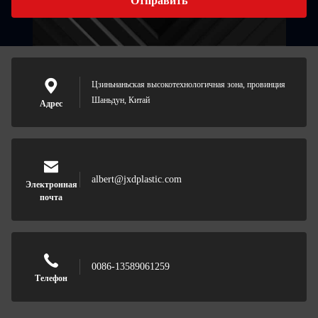
Отправить
Цзиньнаньская высокотехнологичная зона, провинция
Шаньдун, Китай
Адрес
albert@jxdplastic.com
Электронная
почта
0086-13589061259
Телефон