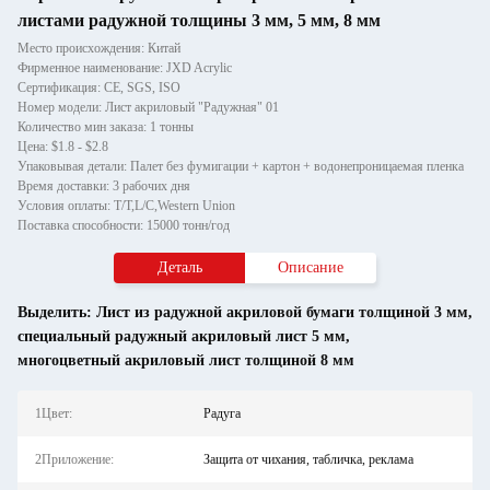
листами радужной толщины 3 мм, 5 мм, 8 мм
Место происхождения: Китай
Фирменное наименование: JXD Acrylic
Сертификация: CE, SGS, ISO
Номер модели: Лист акриловый "Радужная" 01
Количество мин заказа: 1 тонны
Цена: $1.8 - $2.8
Упаковывая детали: Палет без фумигации + картон + водонепроницаемая пленка
Время доставки: 3 рабочих дня
Условия оплаты: T/T,L/C,Western Union
Поставка способности: 15000 тонн/год
Деталь
Описание
Выделить:
Лист из радужной акриловой бумаги толщиной 3 мм
,
специальный радужный акриловый лист 5 мм
,
многоцветный акриловый лист толщиной 8 мм
1Цвет:
Радуга
2Приложение:
Защита от чихания, табличка, реклама