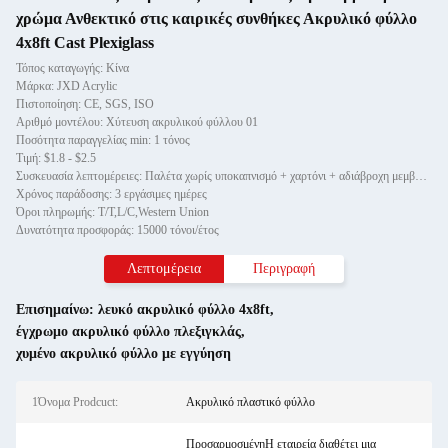
χρώμα Ανθεκτικό στις καιρικές συνθήκες Ακρυλικό φύλλο
4x8ft Cast Plexiglass
Τόπος καταγωγής: Κίνα
Μάρκα: JXD Acrylic
Πιστοποίηση: CE, SGS, ISO
Αριθμό μοντέλου: Χύτευση ακρυλικού φύλλου 01
Ποσότητα παραγγελίας min: 1 τόνος
Τιμή: $1.8 - $2.5
Συσκευασία λεπτομέρειες: Παλέτα χωρίς υποκαπνισμό + χαρτόνι + αδιάβροχη μεμβράνη
Χρόνος παράδοσης: 3 εργάσιμες ημέρες
Όροι πληρωμής: T/T,L/C,Western Union
Δυνατότητα προσφοράς: 15000 τόνοι/έτος
Λεπτομέρεια
Περιγραφή
Επισημαίνω:
λευκό ακρυλικό φύλλο 4x8ft
,
έγχρωμο ακρυλικό φύλλο πλεξιγκλάς
,
χυμένο ακρυλικό φύλλο με εγγύηση
1Όνομα Prodcuct:
Ακρυλικό πλαστικό φύλλο
ΠροσαρμοσμένηΗ εταιρεία διαθέτει μια