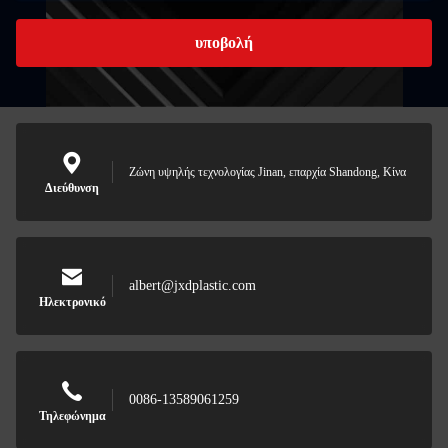
υποβολή
Ζώνη υψηλής τεχνολογίας Jinan, επαρχία Shandong, Κίνα
Διεύθυνση
albert@jxdplastic.com
Ηλεκτρονικό
0086-13589061259
Τηλεφώνημα