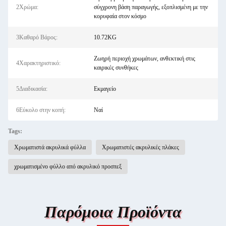
2Χρώμα:
σύγχρονη βάση παραγωγής, εξοπλισμένη με την
κορυφαία στον κόσμο
3Καθαρό Βάρος:
10.72KG
Ζωηρή περιοχή χρωμάτων, ανθεκτική στις
4Χαρακτηριστικό:
καιρικές συνθήκες
5Διαδικασία:
Εκμαγείο
6Εύκολο στην κοπή:
Ναί
Tags:
Χρωματιστά ακρυλικά φύλλα
Χρωματιστές ακρυλικές πλάκες
χρωματισμένο φύλλο από ακρυλικό προσπεξ
Παρόμοια Προϊόντα