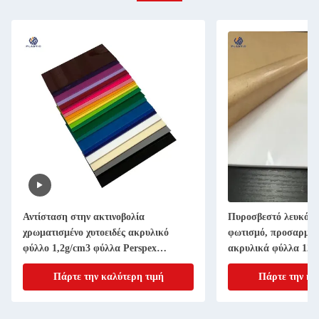
Αντίσταση στην ακτινοβολία
Πυροσβεστό λευκό α
χρωματισμένο χυτοειδές ακρυλικό
φωτισμό, προσαρμοσ
φύλλο 1,2g/cm3 φύλλα Perspex
ακρυλικά φύλλα 12
1600x3100mm
Πάρτε την καλύτερη τιμή
Πάρτε την κα