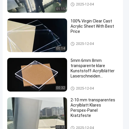
aus gegossenem Acrylblech
2025-12-04
01:15
100% Virgin Clear Cast
Acrylic Sheet With Best
Price
aus gegossenem Acrylblech
2025-12-04
00:14
5mm 6mm 8mm
transparente klare
Kunststoff-Acrylblätter
Laserschneiden
Feuerhemmer
Durchsichtiges Acrylblatt
00:32
2025-12-04
2-10 mm transparentes
Acrylblatt Klares
Perspex-Panel
Kratzfeste
Durchsichtiges Acrylblatt
00:32
2025-12-04