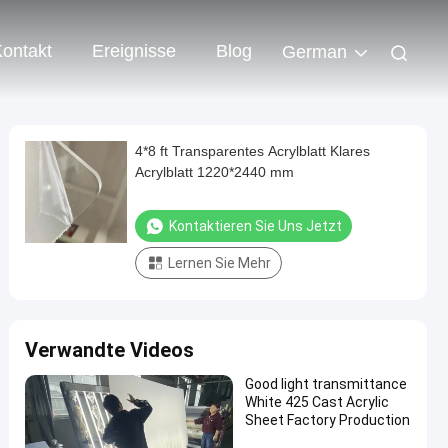
ontakt
Ereignisse
Blog
German
4*8 ft Transparentes Acrylblatt Klares
Acrylblatt 1220*2440 mm
Kontaktieren Sie Uns Jetzt
Lernen Sie Mehr
Verwandte Videos
Good light transmittance
White 425 Cast Acrylic
Sheet Factory Production