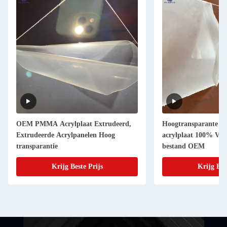
OEM PMMA Acrylplaat Extrudeerd,
Hoogtransparante ge
Extrudeerde Acrylpanelen Hoog
acrylplaat 100% Vi
transparantie
bestand OEM
Krijg Beste Prijs
Krijg Bes