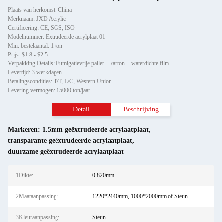
Plaats van herkomst: China
Merknaam: JXD Acrylic
Certificering: CE, SGS, ISO
Modelnummer: Extrudeerde acrylplaat 01
Min. bestelaantal: 1 ton
Prijs: $1.8 - $2.5
Verpakking Details: Fumigatievrije pallet + karton + waterdichte film
Levertijd: 3 werkdagen
Betalingscondities: T/T, L/C, Western Union
Levering vermogen: 15000 ton/jaar
Detail
Beschrijving
Markeren:
1.5mm geëxtrudeerde acrylaatplaat
,
transparante geëxtrudeerde acrylaatplaat
,
duurzame geëxtrudeerde acrylaatplaat
1Dikte:
0.820mm
2Maataanpassing:
1220*2440mm, 1000*2000mm of Steun
3Kleuraanpassing:
Steun